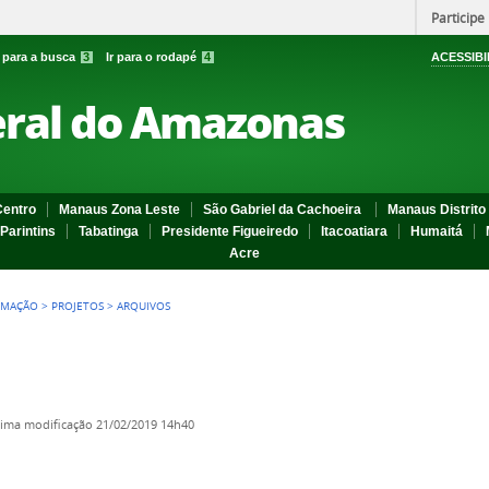
Participe
r para a busca
3
Ir para o rodapé
4
ACESSIBI
eral do Amazonas
entro
Manaus Zona Leste
São Gabriel da Cachoeira
Manaus Distrito 
Parintins
Tabatinga
Presidente Figueiredo
Itacoatiara
Humaitá
Acre
RMAÇÃO
>
PROJETOS
>
ARQUIVOS
tima modificação
21/02/2019 14h40