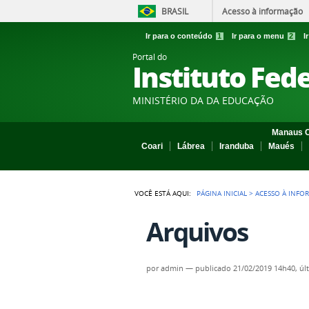
BRASIL
Acesso à informação
Ir para o conteúdo
1
Ir para o menu
2
I
Portal do
Instituto Fed
MINISTÉRIO DA DA EDUCAÇÃO
Manaus C
Coari
Lábrea
Iranduba
Maués
VOCÊ ESTÁ AQUI:
PÁGINA INICIAL
>
ACESSO À INFO
Arquivos
por
admin
—
publicado
21/02/2019 14h40,
úl