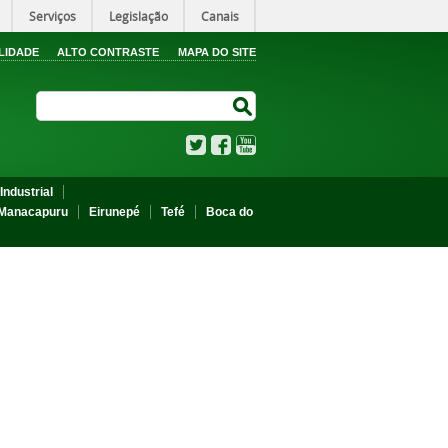
Serviços
Legislação
Canais
LIDADE
ALTO CONTRASTE
MAPA DO SITE
Search Site
Search Site
Twitter
Facebook
YouTube
Industrial
Manacapuru
Eirunepé
Tefé
Boca do