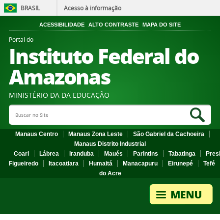
BRASIL
Acesso à informação
ACESSIBILIDADE
ALTO CONTRASTE
MAPA DO SITE
Portal do
Instituto Federal do
Amazonas
MINISTÉRIO DA DA EDUCAÇÃO
Search Site
Sea
Manaus Centro
Manaus Zona Leste
São Gabriel da Cachoeira
Manaus Distrito Industrial
Coari
Lábrea
Iranduba
Maués
Parintins
Tabatinga
Pres
Figueiredo
Itacoatiara
Humaitá
Manacapuru
Eirunepé
Tefé
do Acre