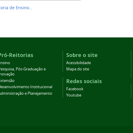
toria de Ensino…
Pró-Reitorias
Sobre o site
Ensino
Acessibilidade
Pesquisa, Pós-Graduação e
Mapa do site
Inovação
Redes sociais
Extensão
Desenvolvimento Institucional
Facebook
Administração e Planejamento
Youtube