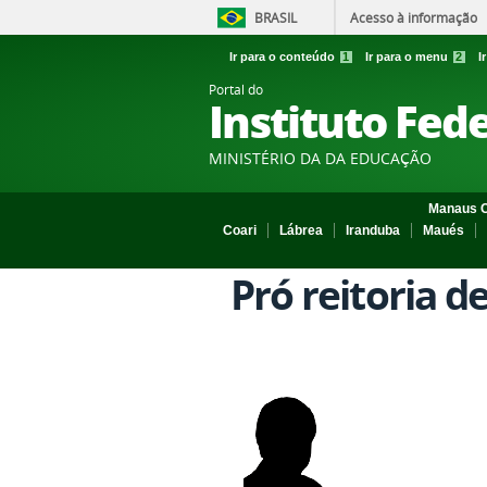
BRASIL
Acesso à informação
Ir para o conteúdo
1
Ir para o menu
2
I
Portal do
Instituto Fed
MINISTÉRIO DA DA EDUCAÇÃO
Manaus C
Coari
Lábrea
Iranduba
Maués
Pró reitoria d