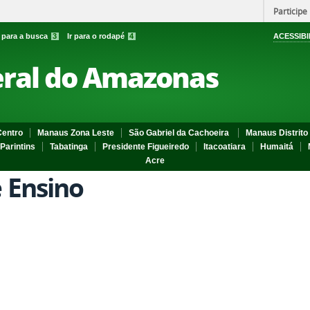
Participe
r para a busca
3
Ir para o rodapé
4
ACESSIBI
eral do Amazonas
entro
Manaus Zona Leste
São Gabriel da Cachoeira
Manaus Distrito 
Parintins
Tabatinga
Presidente Figueiredo
Itacoatiara
Humaitá
Acre
e Ensino