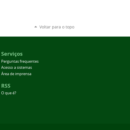
Voltar para o topo
Serviços
Perguntas frequentes
Acesso a sistemas
Área de imprensa
RSS
O que é?