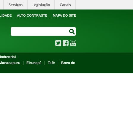
Serviços
Legislação
Canais
LIDADE
ALTO CONTRASTE
MAPA DO SITE
Search Site
Search Site
Twitter
Facebook
YouTube
Industrial
Manacapuru
Eirunepé
Tefé
Boca do