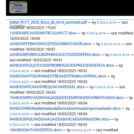
Edital_PCCT_2025_Boca_do_Acre_assinado.pdf
—
by
ti.boca.acre
— last
Conteúdo
modified 18/03/2025 17h29
1ANEXOIFICHADEMATRCULAPCCT.docx
—
by
ti.boca.acre
— last modified
18/03/2025 16h30
2ANEXOIITERMODEACEITEDOORIENTADOR.docx
—
by
ti.boca.acre
— last
modified 18/03/2025 16h31
3ANEXOIIIFORMULRIOPARASOLICITAODEDEFESA.docx
—
by
ti.boca.acre
—
last modified 18/03/2025 16h31
4ANEXOIVSOLICITAODEPRORROGAODEPRAZODEDEFESA.docx
—
by
ti.boca.acre
— last modified 18/03/2025 16h32
5ANEXOVAPTIDOPARAENTREGADOTRABALHOFINAL.docx
—
by
ti.boca.acre
— last modified 18/03/2025 16h33
6ANEXOVIFICHADEFREQUNCIAMENSAL.docx
—
by
ti.boca.acre
— last
modified 18/03/2025 16h33
7ANEXOVIIFICHADEAVALIAODEDESEMPENHODOORIENTANDO.docx
—
by
ti.boca.acre
— last modified 18/03/2025 16h34
8ANEXOVIIIFolhadeAvaliaodaBancaExaminadoraporavaliador.docx
—
by
ti.boca.acre
— last modified 18/03/2025 16h34
9ANEXOIXFOLHADEAVALIAODABANCAEXAMINADORA.docx
—
by
ti.boca.acre
— last modified 18/03/2025 16h35
10ANEXOXATADEDEFESA.docx
—
by
ti.boca.acre
— last modified