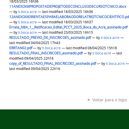
18/03/2025 16h36
11ANEXOXIIIPROPOSTADEPROJETODECONCLUSODECURSOTCNICO.docx
—
by
ti.boca.acre
— last modified 18/03/2025 16h36
12ANEXOXIIORIENTAESPARAELABORAODORELATRIOTCNICOCIENTFICO.pd
—
by
ti.boca.acre
— last modified 18/03/2025 16h37
Errata_NBA_1__Retificacao_Edital_PCCT_2025_Boca_do_Acre_assinado.pdf
—
by
ti.boca.acre
— last modified 25/03/2025 16h15
RESULTADO_PREVIO_DE_INSCRICOES_assinado.pdf
—
by
ti.boca.acre
—
last modified 04/04/2025 17h43
ERRTAN02.pdf
—
by
ti.boca.acre
— last modified 08/04/2025 15h18
RESULTADO_FINAL_INSCRICOES_assinado.pdf
—
by
ti.boca.acre
— last
modified 09/04/2025 22h16
copy_of_RESULTADO_FINAL_INSCRICOES_assinado.pdf
—
by
ti.boca.acre
—
last modified 09/04/2025 22h16
Voltar para o topo