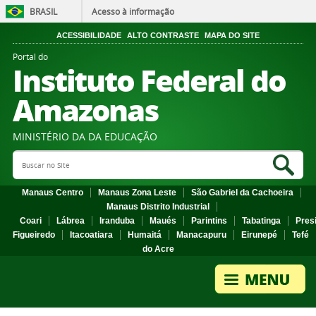
BRASIL
Acesso à informação
ACESSIBILIDADE
ALTO CONTRASTE
MAPA DO SITE
Portal do
Instituto Federal do
Amazonas
MINISTÉRIO DA DA EDUCAÇÃO
Search Site
Sea
Manaus Centro
Manaus Zona Leste
São Gabriel da Cachoeira
Manaus Distrito Industrial
Coari
Lábrea
Iranduba
Maués
Parintins
Tabatinga
Pres
Figueiredo
Itacoatiara
Humaitá
Manacapuru
Eirunepé
Tefé
do Acre