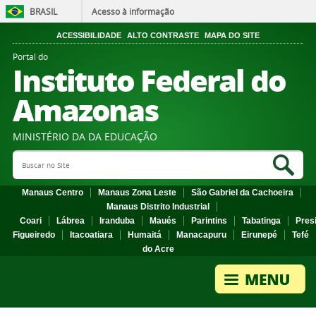
BRASIL
Acesso à informação
ACESSIBILIDADE
ALTO CONTRASTE
MAPA DO SITE
Portal do
Instituto Federal do
Amazonas
MINISTÉRIO DA DA EDUCAÇÃO
Search Site
Sea
Manaus Centro
Manaus Zona Leste
São Gabriel da Cachoeira
Manaus Distrito Industrial
Coari
Lábrea
Iranduba
Maués
Parintins
Tabatinga
Pres
Figueiredo
Itacoatiara
Humaitá
Manacapuru
Eirunepé
Tefé
do Acre