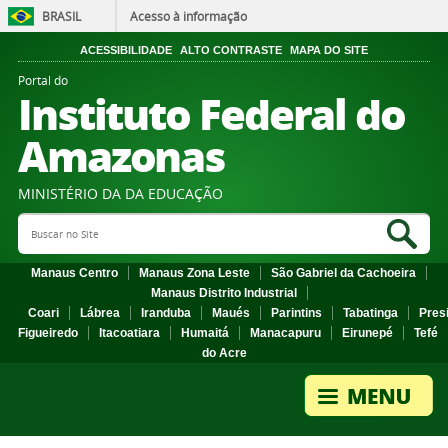
BRASIL
Acesso à informação
ACESSIBILIDADE
ALTO CONTRASTE
MAPA DO SITE
Portal do
Instituto Federal do
Amazonas
MINISTÉRIO DA DA EDUCAÇÃO
Search Site
Sea
Manaus Centro
Manaus Zona Leste
São Gabriel da Cachoeira
Manaus Distrito Industrial
Coari
Lábrea
Iranduba
Maués
Parintins
Tabatinga
Pres
Figueiredo
Itacoatiara
Humaitá
Manacapuru
Eirunepé
Tefé
do Acre