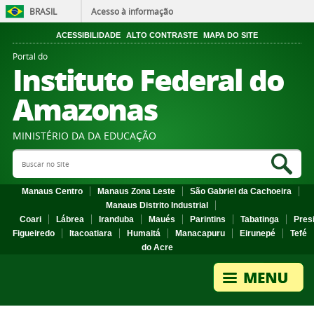
BRASIL
Acesso à informação
ACESSIBILIDADE
ALTO CONTRASTE
MAPA DO SITE
Portal do
Instituto Federal do
Amazonas
MINISTÉRIO DA DA EDUCAÇÃO
Search Site
Sea
Manaus Centro
Manaus Zona Leste
São Gabriel da Cachoeira
Manaus Distrito Industrial
Coari
Lábrea
Iranduba
Maués
Parintins
Tabatinga
Pres
Figueiredo
Itacoatiara
Humaitá
Manacapuru
Eirunepé
Tefé
do Acre