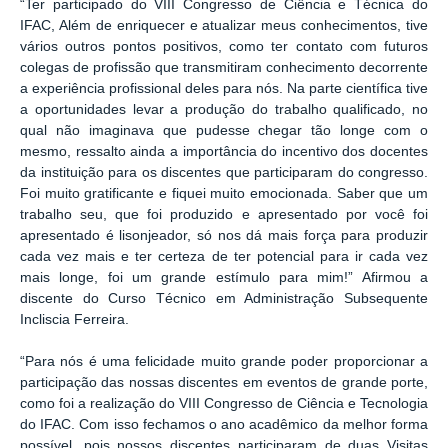
“
Ter participado do VIII Congresso de Ciência e Técnica do
IFAC, Além de enriquecer e atualizar meus conhecimentos, tive
vários outros pontos positivos, como ter contato com futuros
colegas de profissão que transmitiram conhecimento decorrente
a experiência profissional deles para nós. Na parte científica tive
a oportunidades levar a produção do trabalho qualificado, no
qual não imaginava que pudesse chegar tão longe com o
mesmo, ressalto ainda a importância do incentivo dos docentes
da instituição para os discentes que participaram do congresso.
Foi muito gratificante e fiquei muito emocionada. Saber que um
trabalho seu, que foi produzido e apresentado por você foi
apresentado é lisonjeador, só nos dá mais força para produzir
cada vez mais e ter certeza de ter potencial para ir cada vez
mais longe, foi um grande estímulo para mim!” Afirmou a
discente do Curso Técnico em Administração Subsequente
Incliscia Ferreira.
“
Para nós é uma felicidade muito grande poder proporcionar a
participação das nossas discentes em eventos de grande porte,
como foi a realização do VIII Congresso de Ciência e Tecnologia
do IFAC. Com isso fechamos o ano acadêmico da melhor forma
possível, pois nossos discentes participaram de duas Visitas