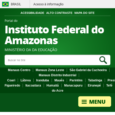
BRASIL
Acesso à informação
ACESSIBILIDADE
ALTO CONTRASTE
MAPA DO SITE
Portal do
Instituto Federal do
Amazonas
MINISTÉRIO DA DA EDUCAÇÃO
Search Site
Sea
Manaus Centro
Manaus Zona Leste
São Gabriel da Cachoeira
Manaus Distrito Industrial
Coari
Lábrea
Iranduba
Maués
Parintins
Tabatinga
Pres
Figueiredo
Itacoatiara
Humaitá
Manacapuru
Eirunepé
Tefé
do Acre