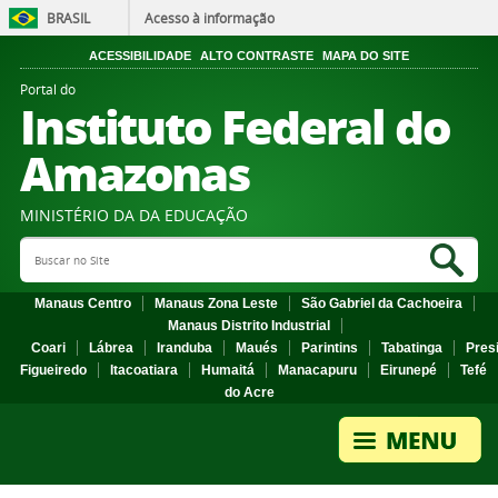
BRASIL
Acesso à informação
ACESSIBILIDADE
ALTO CONTRASTE
MAPA DO SITE
Portal do
Instituto Federal do
Amazonas
MINISTÉRIO DA DA EDUCAÇÃO
Search Site
Sea
Manaus Centro
Manaus Zona Leste
São Gabriel da Cachoeira
Manaus Distrito Industrial
Coari
Lábrea
Iranduba
Maués
Parintins
Tabatinga
Pres
Figueiredo
Itacoatiara
Humaitá
Manacapuru
Eirunepé
Tefé
do Acre