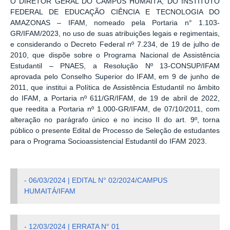
O DIRETOR GERAL DO CAMPUS HUMAITÁ, DO INSTITUTO
FEDERAL DE EDUCAÇÃO CIÊNCIA E TECNOLOGIA DO
AMAZONAS – IFAM, nomeado pela Portaria n° 1.103-
GR/IFAM/2023, no uso de suas atribuições legais e regimentais,
e considerando o Decreto Federal nº 7.234, de 19 de julho de
2010, que dispõe sobre o Programa Nacional de Assistência
Estudantil – PNAES, a Resolução Nº 13-CONSUP/IFAM
aprovada pelo Conselho Superior do IFAM, em 9 de junho de
2011, que institui a Política de Assistência Estudantil no âmbito
do IFAM, a Portaria nº 611/GR/IFAM, de 19 de abril de 2022,
que reedita a Portaria nº 1.000-GR/IFAM, de 07/10/2011, com
alteração no parágrafo único e no inciso II do art. 9º, torna
público o presente Edital de Processo de Seleção de estudantes
para o Programa Socioassistencial Estudantil do IFAM 2023.
- 06/03/2024 | EDITAL N° 02/2024/CAMPUS
HUMAITÁ/IFAM
- 12/03/2024 | ERRATA N° 01