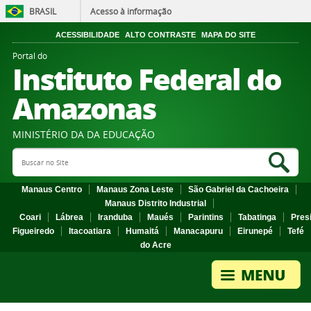
BRASIL
Acesso à informação
ACESSIBILIDADE
ALTO CONTRASTE
MAPA DO SITE
Portal do
Instituto Federal do
Amazonas
MINISTÉRIO DA DA EDUCAÇÃO
Search Site
Sea
Manaus Centro
Manaus Zona Leste
São Gabriel da Cachoeira
Manaus Distrito Industrial
Coari
Lábrea
Iranduba
Maués
Parintins
Tabatinga
Pres
Figueiredo
Itacoatiara
Humaitá
Manacapuru
Eirunepé
Tefé
do Acre