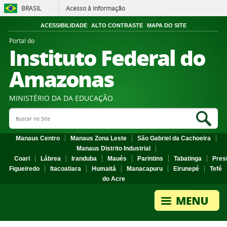
BRASIL
Acesso à informação
ACESSIBILIDADE
ALTO CONTRASTE
MAPA DO SITE
Portal do
Instituto Federal do
Amazonas
MINISTÉRIO DA DA EDUCAÇÃO
Search Site
Sea
Manaus Centro
Manaus Zona Leste
São Gabriel da Cachoeira
Manaus Distrito Industrial
Coari
Lábrea
Iranduba
Maués
Parintins
Tabatinga
Pres
Figueiredo
Itacoatiara
Humaitá
Manacapuru
Eirunepé
Tefé
do Acre