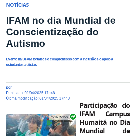
NOTÍCIAS
IFAM no dia Mundial de
Conscientização do
Autismo
Evento na UFAM fortalece o compromisso com a inclusão e o apoio a
estudantes autistas
por
publicado
:
01/04/2025 17h48
última modificação
:
01/04/2025 17h48
Participação do
IFAM Campus
Show image carousel
Humaitá no Dia
Mundial de