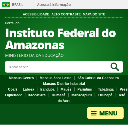
BRASIL
Acesso à informação
ACESSIBILIDADE
ALTO CONTRASTE
MAPA DO SITE
Portal do
Instituto Federal do
Amazonas
MINISTÉRIO DA DA EDUCAÇÃO
Search Site
Sea
Manaus Centro
Manaus Zona Leste
São Gabriel da Cachoeira
Manaus Distrito Industrial
Coari
Lábrea
Iranduba
Maués
Parintins
Tabatinga
Pres
Figueiredo
Itacoatiara
Humaitá
Manacapuru
Eirunepé
Tefé
do Acre