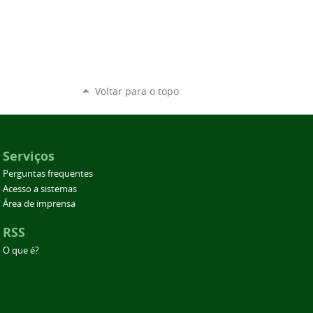
Voltar para o topo
Serviços
Perguntas frequentes
Acesso a sistemas
Área de imprensa
RSS
O que é?