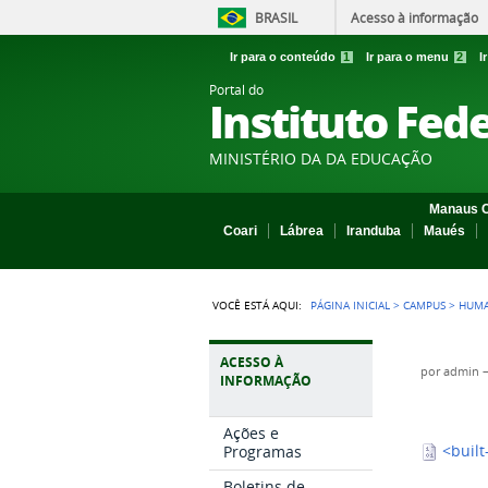
BRASIL
Acesso à informação
Ir para o conteúdo
1
Ir para o menu
2
I
Portal do
Instituto Fed
MINISTÉRIO DA DA EDUCAÇÃO
Manaus C
Coari
Lábrea
Iranduba
Maués
VOCÊ ESTÁ AQUI:
PÁGINA INICIAL
>
CAMPUS
>
HUMA
ACESSO À
por
admin
INFORMAÇÃO
Ações e
Programas
<built
Boletins de