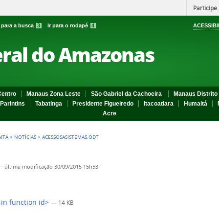
Participe
r para a busca
3
Ir para o rodapé
4
ACESSIBI
eral do Amazonas
entro
Manaus Zona Leste
São Gabriel da Cachoeira
Manaus Distrito 
Parintins
Tabatinga
Presidente Figueiredo
Itacoatiara
Humaitá
Acre
ITÁ
>
NOTÍCIAS
>
ACESSOSASISTEMAS.ODT
—
última modificação
30/09/2015 15h53
-in function id>
— 14 KB