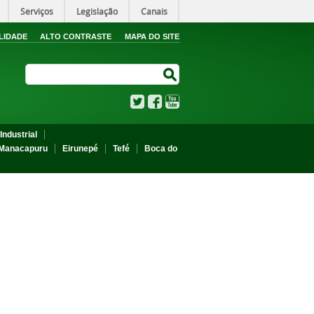
Serviços
Legislação
Canais
LIDADE
ALTO CONTRASTE
MAPA DO SITE
Search Site
Search Site
Twitter
Facebook
YouTube
Industrial
Manacapuru
Eirunepé
Tefé
Boca do