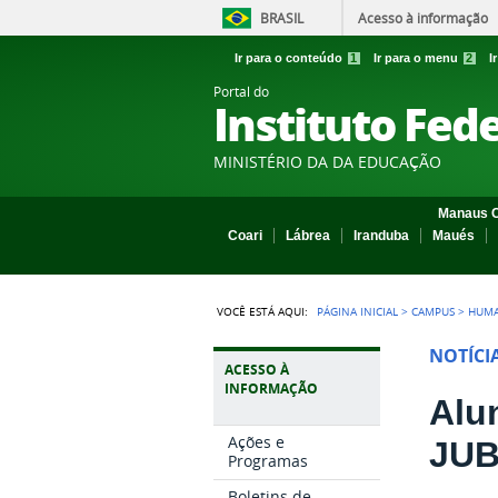
BRASIL
Acesso à informação
Ir para o conteúdo
1
Ir para o menu
2
I
Portal do
Instituto Fed
MINISTÉRIO DA DA EDUCAÇÃO
Manaus C
Coari
Lábrea
Iranduba
Maués
VOCÊ ESTÁ AQUI:
PÁGINA INICIAL
>
CAMPUS
>
HUMA
NOTÍCI
ACESSO À
INFORMAÇÃO
Alu
Ações e
JUB
Programas
Boletins de