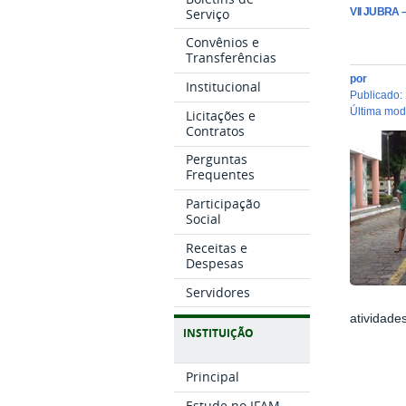
Serviço
VII JUBRA –
Convênios e
Transferências
por
Institucional
publicado
:
última mo
Licitações e
Contratos
Perguntas
Frequentes
Participação
Social
Receitas e
Despesas
Servidores
atividade
INSTITUIÇÃO
Principal
Estude no IFAM