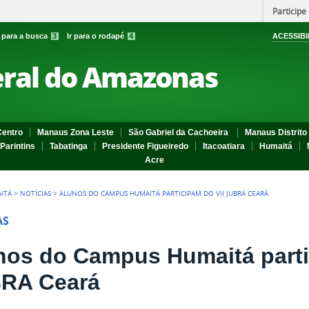
Participe
r para a busca
3
Ir para o rodapé
4
ACESSIBI
eral do Amazonas
entro
Manaus Zona Leste
São Gabriel da Cachoeira
Manaus Distrito 
Parintins
Tabatinga
Presidente Figueiredo
Itacoatiara
Humaitá
Acre
ITÁ
>
NOTÍCIAS
>
ALUNOS DO CAMPUS HUMAITÁ PARTICIPAM DO VII JUBRA CEARÁ
AS
nos do Campus Humaitá parti
RA Ceará