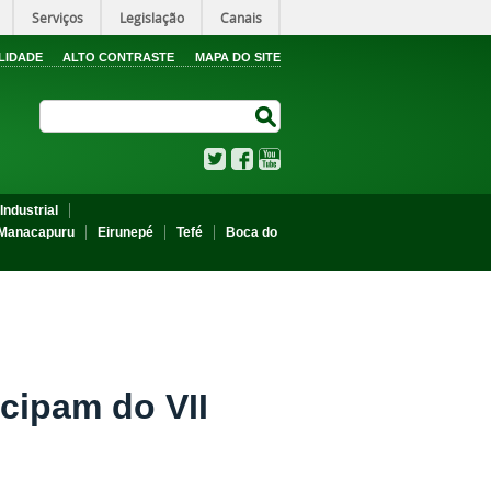
Serviços
Legislação
Canais
LIDADE
ALTO CONTRASTE
MAPA DO SITE
Search Site
Search Site
Twitter
Facebook
YouTube
Industrial
Manacapuru
Eirunepé
Tefé
Boca do
cipam do VII