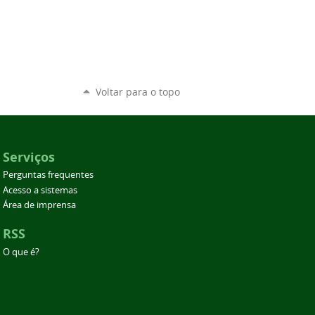
Voltar para o topo
Serviços
Perguntas frequentes
Acesso a sistemas
Área de imprensa
RSS
O que é?