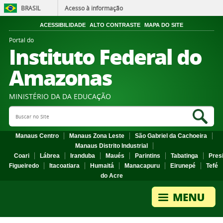
BRASIL
Acesso à informação
ACESSIBILIDADE
ALTO CONTRASTE
MAPA DO SITE
Portal do
Instituto Federal do
Amazonas
MINISTÉRIO DA DA EDUCAÇÃO
Search Site
Sea
Manaus Centro
Manaus Zona Leste
São Gabriel da Cachoeira
Manaus Distrito Industrial
Coari
Lábrea
Iranduba
Maués
Parintins
Tabatinga
Pres
Figueiredo
Itacoatiara
Humaitá
Manacapuru
Eirunepé
Tefé
do Acre