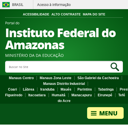
BRASIL
Acesso à informação
ACESSIBILIDADE
ALTO CONTRASTE
MAPA DO SITE
Portal do
Instituto Federal do
Amazonas
MINISTÉRIO DA DA EDUCAÇÃO
Search Site
Sea
Manaus Centro
Manaus Zona Leste
São Gabriel da Cachoeira
Manaus Distrito Industrial
Coari
Lábrea
Iranduba
Maués
Parintins
Tabatinga
Pres
Figueiredo
Itacoatiara
Humaitá
Manacapuru
Eirunepé
Tefé
do Acre