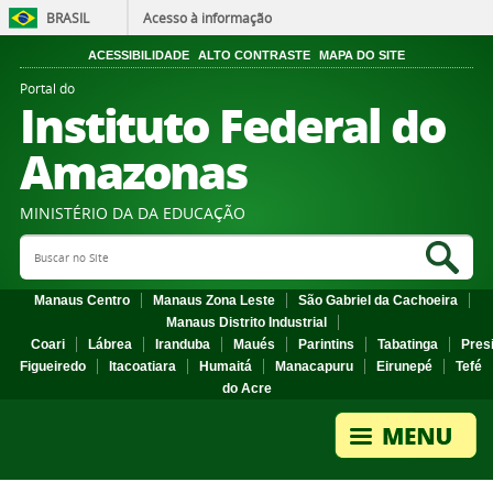
BRASIL
Acesso à informação
ACESSIBILIDADE
ALTO CONTRASTE
MAPA DO SITE
Portal do
Instituto Federal do
Amazonas
MINISTÉRIO DA DA EDUCAÇÃO
Search Site
Sea
Manaus Centro
Manaus Zona Leste
São Gabriel da Cachoeira
Manaus Distrito Industrial
Coari
Lábrea
Iranduba
Maués
Parintins
Tabatinga
Pres
Figueiredo
Itacoatiara
Humaitá
Manacapuru
Eirunepé
Tefé
do Acre