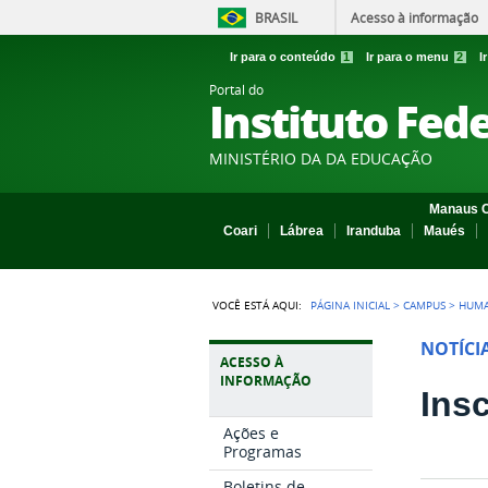
BRASIL
Acesso à informação
Ir para o conteúdo
1
Ir para o menu
2
I
Portal do
Instituto Fed
MINISTÉRIO DA DA EDUCAÇÃO
Manaus C
Coari
Lábrea
Iranduba
Maués
VOCÊ ESTÁ AQUI:
PÁGINA INICIAL
>
CAMPUS
>
HUMA
NOTÍCI
ACESSO À
INFORMAÇÃO
Ins
Ações e
Programas
Boletins de