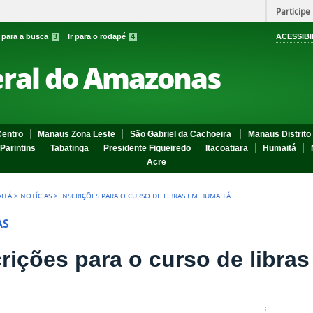
Participe
r para a busca
3
Ir para o rodapé
4
ACESSIBI
eral do Amazonas
entro
Manaus Zona Leste
São Gabriel da Cachoeira
Manaus Distrito 
Parintins
Tabatinga
Presidente Figueiredo
Itacoatiara
Humaitá
Acre
ITÁ
>
NOTÍCIAS
>
INSCRIÇÕES PARA O CURSO DE LIBRAS EM HUMAITÁ
AS
crições para o curso de libra