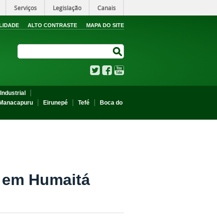
Serviços
Legislação
Canais
LIDADE
ALTO CONTRASTE
MAPA DO SITE
Search Site
Search Site
Twitter
Facebook
YouTube
Industrial
Manacapuru
Eirunepé
Tefé
Boca do
s em Humaitá