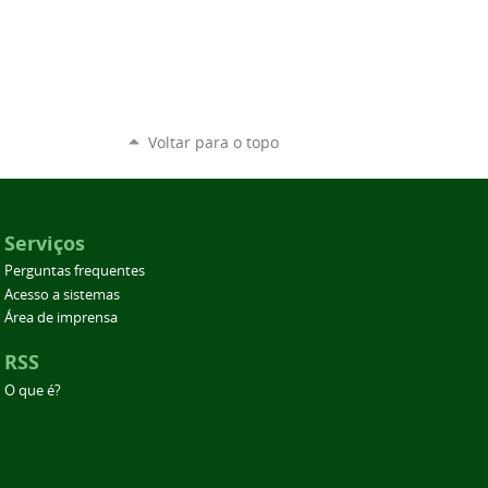
Voltar para o topo
Serviços
Perguntas frequentes
Acesso a sistemas
Área de imprensa
RSS
O que é?