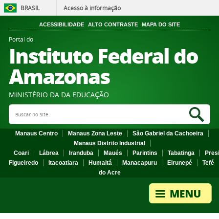
BRASIL
Acesso à informação
ACESSIBILIDADE
ALTO CONTRASTE
MAPA DO SITE
Portal do
Instituto Federal do
Amazonas
MINISTÉRIO DA DA EDUCAÇÃO
Search Site
Sea
Manaus Centro
Manaus Zona Leste
São Gabriel da Cachoeira
Manaus Distrito Industrial
Coari
Lábrea
Iranduba
Maués
Parintins
Tabatinga
Pres
Figueiredo
Itacoatiara
Humaitá
Manacapuru
Eirunepé
Tefé
do Acre