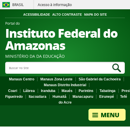
BRASIL
Acesso à informação
ACESSIBILIDADE
ALTO CONTRASTE
MAPA DO SITE
Portal do
Instituto Federal do
Amazonas
MINISTÉRIO DA DA EDUCAÇÃO
Search Site
Sea
Manaus Centro
Manaus Zona Leste
São Gabriel da Cachoeira
Manaus Distrito Industrial
Coari
Lábrea
Iranduba
Maués
Parintins
Tabatinga
Pres
Figueiredo
Itacoatiara
Humaitá
Manacapuru
Eirunepé
Tefé
do Acre