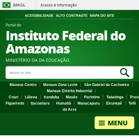
BRASIL
Acesso à informação
ACESSIBILIDADE
ALTO CONTRASTE
MAPA DO SITE
Portal do
Instituto Federal do
Amazonas
MINISTÉRIO DA DA EDUCAÇÃO
Search Site
Sea
Manaus Centro
Manaus Zona Leste
São Gabriel da Cachoeira
Manaus Distrito Industrial
Coari
Lábrea
Iranduba
Maués
Parintins
Tabatinga
Pres
Figueiredo
Itacoatiara
Humaitá
Manacapuru
Eirunepé
Tefé
do Acre