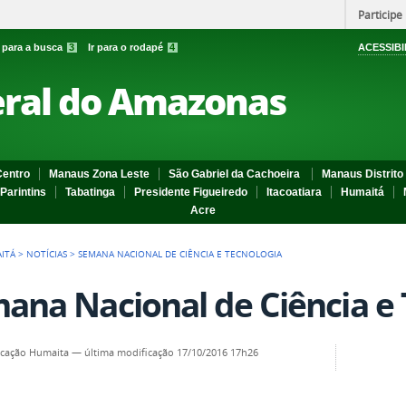
Participe
r para a busca
3
Ir para o rodapé
4
ACESSIBI
eral do Amazonas
entro
Manaus Zona Leste
São Gabriel da Cachoeira
Manaus Distrito 
Parintins
Tabatinga
Presidente Figueiredo
Itacoatiara
Humaitá
Acre
ITÁ
>
NOTÍCIAS
>
SEMANA NACIONAL DE CIÊNCIA E TECNOLOGIA
ana Nacional de Ciência e 
cação Humaita
—
última modificação
17/10/2016 17h26