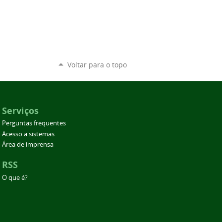
Voltar para o topo
Serviços
Perguntas frequentes
Acesso a sistemas
Área de imprensa
RSS
O que é?