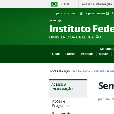
BRASIL
Acesso à informação
Ir para o conteúdo
1
Ir para o menu
2
I
Portal do
Instituto Fed
MINISTÉRIO DA DA EDUCAÇÃO
Manaus C
Coari
Lábrea
Iranduba
Maués
VOCÊ ESTÁ AQUI:
PÁGINA INICIAL
>
CAMPUS
>
HUMA
Sem
ACESSO À
INFORMAÇÃO
por
Comuni
Ações e
Programas
Boletins de