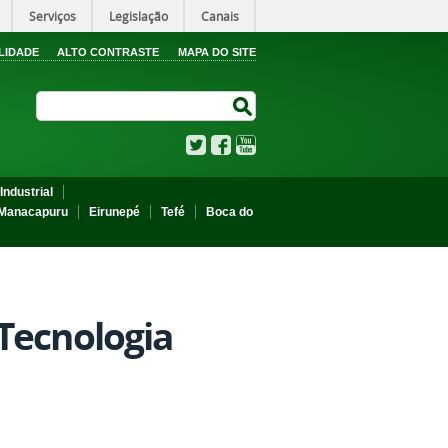
Serviços
Legislação
Canais
LIDADE
ALTO CONTRASTE
MAPA DO SITE
Search Site
Search Site
Twitter
Facebook
YouTube
Industrial
Manacapuru
Eirunepé
Tefé
Boca do
Tecnologia