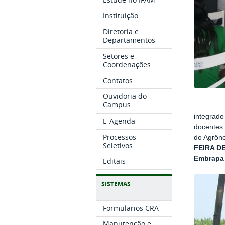
Instituição
Diretoria e
Departamentos
Setores e
Coordenações
Contatos
Ouvidoria do
Campus
integrado
E-Agenda
docentes 
Processos
do Agrôno
Seletivos
FEIRA D
Embrapa 
Editais
SISTEMAS
Formularios CRA
Manutenção e