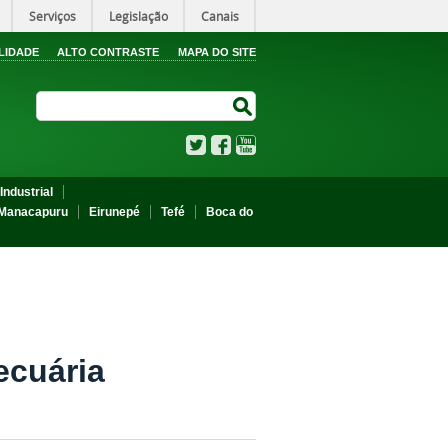
Serviços
Legislação
Canais
LIDADE
ALTO CONTRASTE
MAPA DO SITE
Search Site
Search Site
Twitter
Facebook
YouTube
Industrial
Manacapuru
Eirunepé
Tefé
Boca do
ecuária