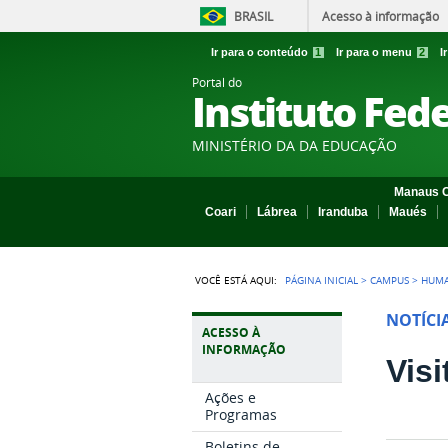
BRASIL
Acesso à informação
Ir para o conteúdo
1
Ir para o menu
2
I
Portal do
Instituto Fed
MINISTÉRIO DA DA EDUCAÇÃO
Manaus C
Coari
Lábrea
Iranduba
Maués
VOCÊ ESTÁ AQUI:
PÁGINA INICIAL
>
CAMPUS
>
HUMA
NOTÍCI
ACESSO À
INFORMAÇÃO
Vis
Ações e
Programas
Boletins de