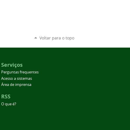
Voltar para o topo
Serviços
Perguntas frequentes
Acesso a sistemas
Área de imprensa
RSS
O que é?