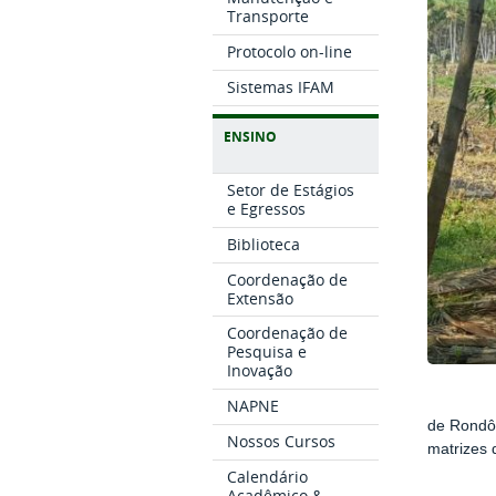
Transporte
Protocolo on-line
Sistemas IFAM
ENSINO
Setor de Estágios
e Egressos
Biblioteca
Coordenação de
Extensão
Coordenação de
Pesquisa e
Inovação
Os disce
NAPNE
de Rondôn
Nossos Cursos
matrizes
Calendário
Acadêmico &