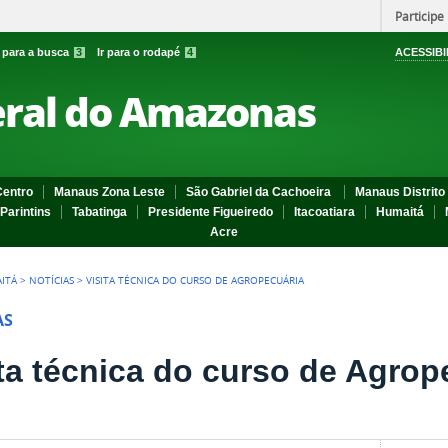
Participe
r para a busca
3
Ir para o rodapé
4
ACESSIBI
eral do Amazonas
entro
Manaus Zona Leste
São Gabriel da Cachoeira
Manaus Distrito 
Parintins
Tabatinga
Presidente Figueiredo
Itacoatiara
Humaitá
Acre
ITÁ
>
NOTÍCIAS
>
VISITA TÉCNICA DO CURSO DE AGROPECUÁRIA
AS
ita técnica do curso de Agrop