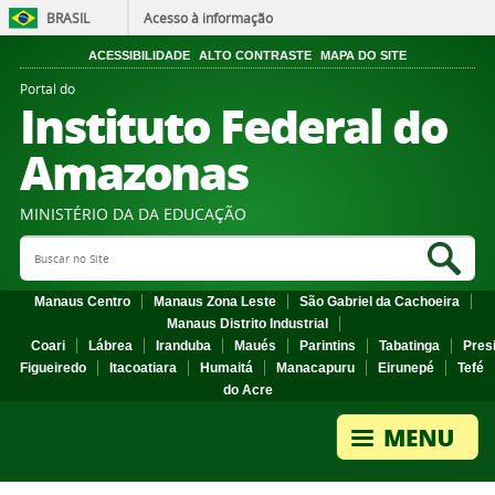
BRASIL
Acesso à informação
ACESSIBILIDADE
ALTO CONTRASTE
MAPA DO SITE
Portal do
Instituto Federal do
Amazonas
MINISTÉRIO DA DA EDUCAÇÃO
Search Site
Sea
Manaus Centro
Manaus Zona Leste
São Gabriel da Cachoeira
Manaus Distrito Industrial
Coari
Lábrea
Iranduba
Maués
Parintins
Tabatinga
Pres
Figueiredo
Itacoatiara
Humaitá
Manacapuru
Eirunepé
Tefé
do Acre