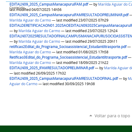
EDITALN09_2025_CampusManacapuruIFAM.pdf
—
by
Marilda Aguiar do 
Conteúdo
last modified 04/07/2025 14h56
EDITALN09_2025_CampusManacapuruIFAMRESULTADOPRELIMINAR.pdf
Marilda Aguiar do Carmo
— last modified 23/07/2025 07h29
EDITALDERETIFICACAON01.2025AOEDITALN092025CampusManacapuruI
—
by
Marilda Aguiar do Carmo
— last modified 23/07/2025 12h24
EDITALN072025RESULTADOFINALCAMPUSMANACAPURUSOCIOASSISTENC
—
by
Marilda Aguiar do Carmo
— last modified 29/07/2025 20h11
retificao2Edital_do_Programa_Socioassistencial_Estudantiltrasporte.pdf
—
Marilda Aguiar do Carmo
— last modified 01/08/2025 17h58
Retificao3Edital_do_Programa_Socioassistencial_Estudantiltrasporte.pdf
Marilda Aguiar do Carmo
— last modified 18/09/2025 21h22
EDITALN09_2025_IFAMRESULTADOPRELIMINAR.pdf
—
by
Marilda Aguiar 
— last modified 26/09/2025 17h32
EDITALN09_2025_CampusManacapuruIFAMRESULTADOFINAL.pdf
—
by
Ma
Aguiar do Carmo
— last modified 30/09/2025 19h38
Voltar para o topo