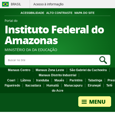
BRASIL
Acesso à informação
ACESSIBILIDADE
ALTO CONTRASTE
MAPA DO SITE
Portal do
Instituto Federal do
Amazonas
MINISTÉRIO DA DA EDUCAÇÃO
Search Site
Sea
Manaus Centro
Manaus Zona Leste
São Gabriel da Cachoeira
Manaus Distrito Industrial
Coari
Lábrea
Iranduba
Maués
Parintins
Tabatinga
Pres
Figueiredo
Itacoatiara
Humaitá
Manacapuru
Eirunepé
Tefé
do Acre