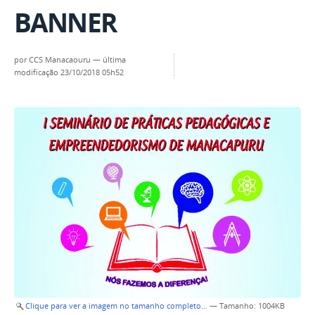
BANNER
por
CCS Manacaouru
—
última
modificação
23/10/2018 05h52
Clique para ver a imagem no tamanho completo…
—
Tamanho
: 1004KB