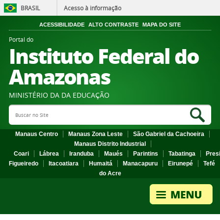
BRASIL
Acesso à informação
ACESSIBILIDADE
ALTO CONTRASTE
MAPA DO SITE
Portal do
Instituto Federal do
Amazonas
MINISTÉRIO DA DA EDUCAÇÃO
Search Site
Sea
Manaus Centro
Manaus Zona Leste
São Gabriel da Cachoeira
Manaus Distrito Industrial
Coari
Lábrea
Iranduba
Maués
Parintins
Tabatinga
Pres
Figueiredo
Itacoatiara
Humaitá
Manacapuru
Eirunepé
Tefé
do Acre