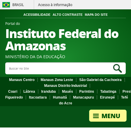
BRASIL
Acesso à informação
ACESSIBILIDADE
ALTO CONTRASTE
MAPA DO SITE
Portal do
Instituto Federal do
Amazonas
MINISTÉRIO DA DA EDUCAÇÃO
Search Site
Sea
Manaus Centro
Manaus Zona Leste
São Gabriel da Cachoeira
Manaus Distrito Industrial
Coari
Lábrea
Iranduba
Maués
Parintins
Tabatinga
Pres
Figueiredo
Itacoatiara
Humaitá
Manacapuru
Eirunepé
Tefé
do Acre