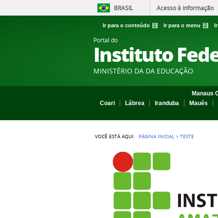
BRASIL
Acesso à informação
Ir para o conteúdo
1
Ir para o menu
2
I
Portal do
Instituto Fed
MINISTÉRIO DA DA EDUCAÇÃO
Manaus C
Coari
Lábrea
Iranduba
Maués
VOCÊ ESTÁ AQUI:
PÁGINA INICIAL
>
TESTE