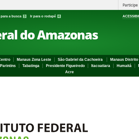
Participe
r para a busca
3
Ir para o rodapé
4
ACESSIBI
eral do Amazonas
entro
Manaus Zona Leste
São Gabriel da Cachoeira
Manaus Distrito 
Parintins
Tabatinga
Presidente Figueiredo
Itacoatiara
Humaitá
Acre