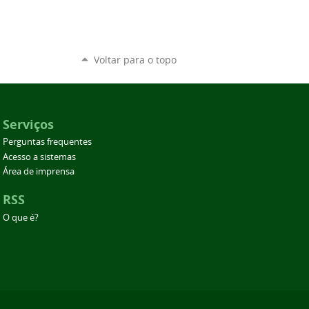
Voltar para o topo
Serviços
Perguntas frequentes
Acesso a sistemas
Área de imprensa
RSS
O que é?