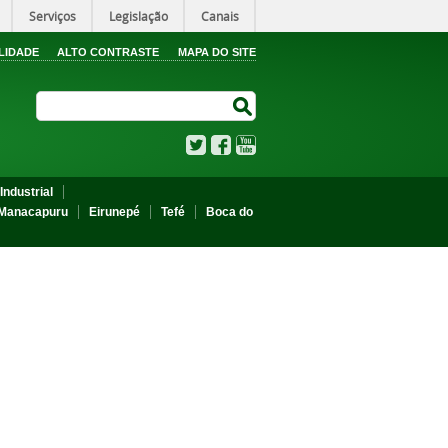
Serviços
Legislação
Canais
LIDADE
ALTO CONTRASTE
MAPA DO SITE
Search Site
Search Site
Twitter
Facebook
YouTube
Industrial
Manacapuru
Eirunepé
Tefé
Boca do