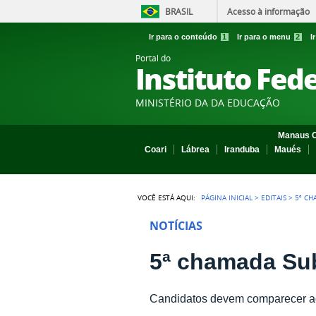
BRASIL
Acesso à informação
Ir para o conteúdo
1
Ir para o menu
2
I
Portal do
Instituto Fed
MINISTÉRIO DA DA EDUCAÇÃO
Manaus C
Coari
Lábrea
Iranduba
Maués
VOCÊ ESTÁ AQUI:
PÁGINA INICIAL
>
EDITAIS
>
5ª CH
NOTÍCIAS
5ª chamada Sub
Candidatos devem comparecer ao 