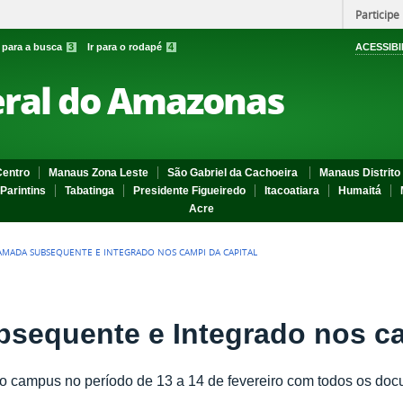
Participe
r para a busca
3
Ir para o rodapé
4
ACESSIBI
eral do Amazonas
entro
Manaus Zona Leste
São Gabriel da Cachoeira
Manaus Distrito 
Parintins
Tabatinga
Presidente Figueiredo
Itacoatiara
Humaitá
Acre
AMADA SUBSEQUENTE E INTEGRADO NOS CAMPI DA CAPITAL
sequente e Integrado nos ca
campus no período de 13 a 14 de fevereiro com todos os docu