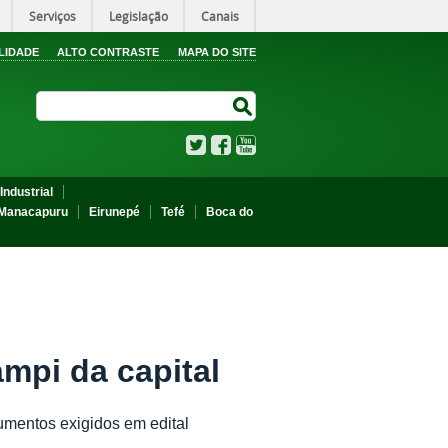
Serviços
Legislação
Canais
LIDADE
ALTO CONTRASTE
MAPA DO SITE
Search Site
Search Site
Twitter
Facebook
YouTube
Industrial
Manacapuru
Eirunepé
Tefé
Boca do
mpi da capital
mentos exigidos em edital