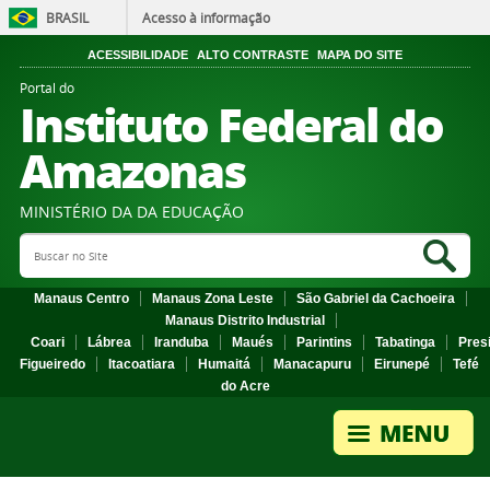
BRASIL
Acesso à informação
ACESSIBILIDADE
ALTO CONTRASTE
MAPA DO SITE
Portal do
Instituto Federal do
Amazonas
MINISTÉRIO DA DA EDUCAÇÃO
Search Site
Sea
Manaus Centro
Manaus Zona Leste
São Gabriel da Cachoeira
Manaus Distrito Industrial
Coari
Lábrea
Iranduba
Maués
Parintins
Tabatinga
Pres
Figueiredo
Itacoatiara
Humaitá
Manacapuru
Eirunepé
Tefé
do Acre