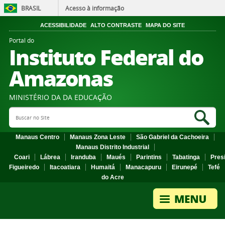
BRASIL
Acesso à informação
ACESSIBILIDADE
ALTO CONTRASTE
MAPA DO SITE
Portal do
Instituto Federal do
Amazonas
MINISTÉRIO DA DA EDUCAÇÃO
Search Site
Sea
Manaus Centro
Manaus Zona Leste
São Gabriel da Cachoeira
Manaus Distrito Industrial
Coari
Lábrea
Iranduba
Maués
Parintins
Tabatinga
Pres
Figueiredo
Itacoatiara
Humaitá
Manacapuru
Eirunepé
Tefé
do Acre