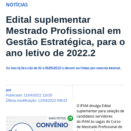
NOTÍCIAS
Edital suplementar
Mestrado Profissional em
Gestão Estratégica, para o
ano letivo de 2022.2
As inscrições vão de 02 a 06/05/2022 e devem ser feitas por meio da internet.
por
publicado
:
11/04/2022 11h26
última modificação
:
12/04/2022 09h32
O IFAM divulga Edital
suplementar para seleção de
Show image carousel
candidatos servidores
do IFAM às vagas do Curso
de Mestrado Profissional do