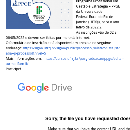
Programa Profissional em
Gestão e Estratégia – PPGE
da Universidade
Federal Rural do Rio de
Janeiro (UFRRJ), para o ano
letivo de 2022.2
As inscrições vão de 02 a
06/05/2022 e devem ser feitas por meio da internet.
O formulário de inscrição está disponível em anexo e no seguinte
endereço:
https://sigaa.ufrrj.br/sigaa/public/processo_seletivo/lista.jsf?
aba=p-processo&nivel=S
Mais informações em:
https://cursos.ufrrj.br/posgraduacao/ppge/edital-
turma-ifam-ii/
Participe!