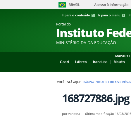
BRASIL
Acesso à informação
Ir para o conteúdo
1
Ir para o menu
2
I
Portal do
Instituto Fed
MINISTÉRIO DA DA EDUCAÇÃO
Manaus C
Coari
Lábrea
Iranduba
Maués
VOCÊ ESTÁ AQUI:
PÁGINA INICIAL
>
EDITAIS
>
PÓS-G
168727886.jpg
por
vanessa
—
última modificação
16/03/2016