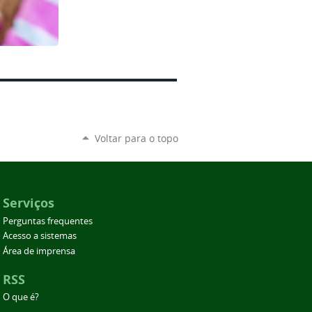
Voltar para o topo
Serviços
Perguntas frequentes
Acesso a sistemas
Área de imprensa
RSS
O que é?