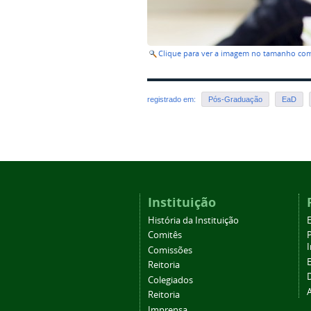
Clique para ver a imagem no tamanho co
registrado em:
Pós-Graduação
EaD
Instituição
História da Instituição
Comitês
Comissões
Reitoria
Colegiados
Reitoria
Imprensa