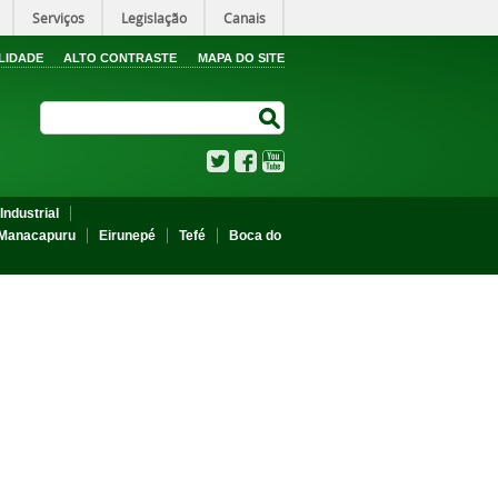
Serviços
Legislação
Canais
LIDADE
ALTO CONTRASTE
MAPA DO SITE
Search Site
Search Site
Twitter
Facebook
YouTube
Industrial
Manacapuru
Eirunepé
Tefé
Boca do