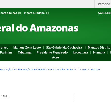
Participe
r para a busca
3
Ir para o rodapé
4
ACESSIBI
eral do Amazonas
entro
Manaus Zona Leste
São Gabriel da Cachoeira
Manaus Distrito 
Parintins
Tabatinga
Presidente Figueiredo
Itacoatiara
Humaitá
Acre
RADUAÇÃO EM FORMAÇÃO PEDAGÓGICA PARA A DOCÊNCIA NA EPT
>
168727886.JPG
 15h11