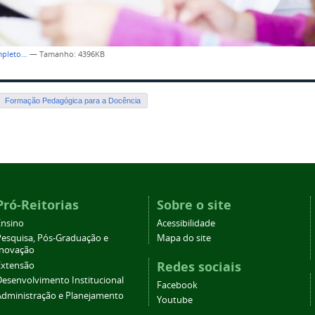
mpleto…
—
Tamanho
: 4396KB
Formação Pedagógica para a Docência
Pró-Reitorias
Sobre o site
Ensino
Acessibilidade
Pesquisa, Pós-Graduação e
Mapa do site
Inovação
Redes sociais
Extensão
Desenvolvimento Institucional
Facebook
Administração e Planejamento
Youtube