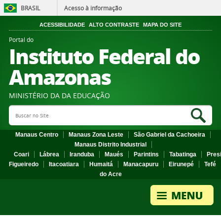
BRASIL
Acesso à informação
ACESSIBILIDADE
ALTO CONTRASTE
MAPA DO SITE
Portal do
Instituto Federal do
Amazonas
MINISTÉRIO DA DA EDUCAÇÃO
Search Site
Sea
Manaus Centro
Manaus Zona Leste
São Gabriel da Cachoeira
Manaus Distrito Industrial
Coari
Lábrea
Iranduba
Maués
Parintins
Tabatinga
Pres
Figueiredo
Itacoatiara
Humaitá
Manacapuru
Eirunepé
Tefé
do Acre