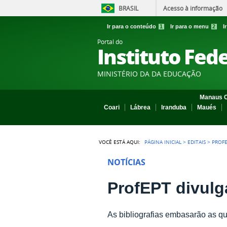
BRASIL
Acesso à informação
Ir para o conteúdo
1
Ir para o menu
2
I
Portal do
Instituto Fed
MINISTÉRIO DA DA EDUCAÇÃO
Manaus C
Coari
Lábrea
Iranduba
Maués
VOCÊ ESTÁ AQUI:
PÁGINA INICIAL
>
EDITAIS
>
PROFE
NOTÍCIAS
ProfEPT divulga
As bibliografias embasarão as 