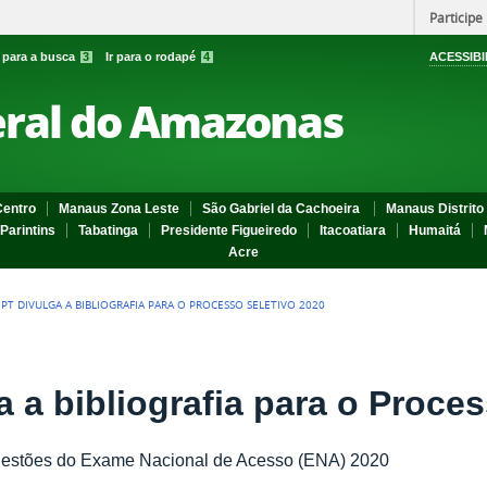
Participe
r para a busca
3
Ir para o rodapé
4
ACESSIBI
eral do Amazonas
entro
Manaus Zona Leste
São Gabriel da Cachoeira
Manaus Distrito 
Parintins
Tabatinga
Presidente Figueiredo
Itacoatiara
Humaitá
Acre
PT DIVULGA A BIBLIOGRAFIA PARA O PROCESSO SELETIVO 2020
 a bibliografia para o Proce
questões do Exame Nacional de Acesso (ENA) 2020