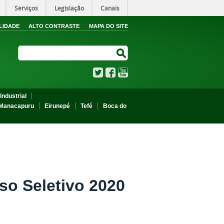
Serviços
Legislação
Canais
LIDADE
ALTO CONTRASTE
MAPA DO SITE
Search Site
Search Site
Twitter
Facebook
YouTube
Industrial
Manacapuru
Eirunepé
Tefé
Boca do
sso Seletivo 2020