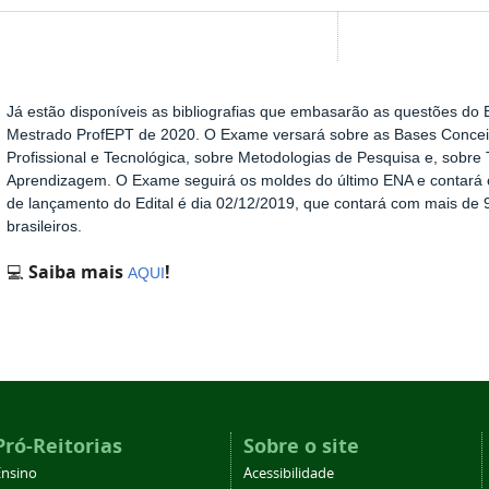
Já estão disponíveis as bibliografias que embasarão as questões d
Show image carousel
Mestrado ProfEPT de 2020. O Exame versará sobre as Bases Conceit
Profissional e Tecnológica, sobre Metodologias de Pesquisa e, sobre 
Aprendizagem. O Exame seguirá os moldes do último ENA e contará c
de lançamento do Edital é dia 02/12/2019, que contará com mais de 
brasileiros.
💻
Saiba mais
!
AQUI
Pró-Reitorias
Sobre o site
Ensino
Acessibilidade