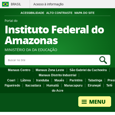
BRASIL
Acesso à informação
ACESSIBILIDADE
ALTO CONTRASTE
MAPA DO SITE
Portal do
Instituto Federal do
Amazonas
MINISTÉRIO DA DA EDUCAÇÃO
Search Site
Sea
Manaus Centro
Manaus Zona Leste
São Gabriel da Cachoeira
Manaus Distrito Industrial
Coari
Lábrea
Iranduba
Maués
Parintins
Tabatinga
Pres
Figueiredo
Itacoatiara
Humaitá
Manacapuru
Eirunepé
Tefé
do Acre