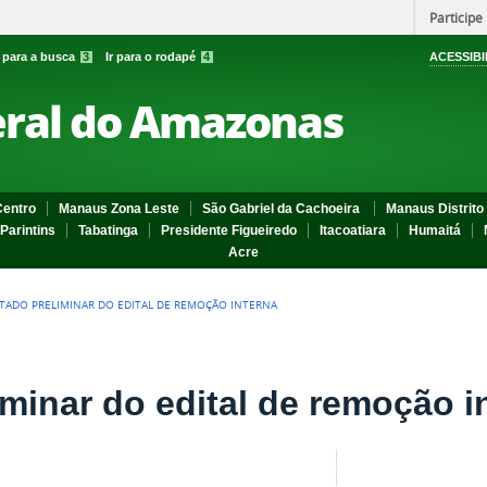
Participe
r para a busca
3
Ir para o rodapé
4
ACESSIBI
eral do Amazonas
entro
Manaus Zona Leste
São Gabriel da Cachoeira
Manaus Distrito 
Parintins
Tabatinga
Presidente Figueiredo
Itacoatiara
Humaitá
Acre
TADO PRELIMINAR DO EDITAL DE REMOÇÃO INTERNA
minar do edital de remoção i