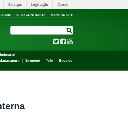
Serviços
Legislação
Canais
LIDADE
ALTO CONTRASTE
MAPA DO SITE
Search Site
Search Site
Twitter
Facebook
YouTube
Industrial
Manacapuru
Eirunepé
Tefé
Boca do
nterna