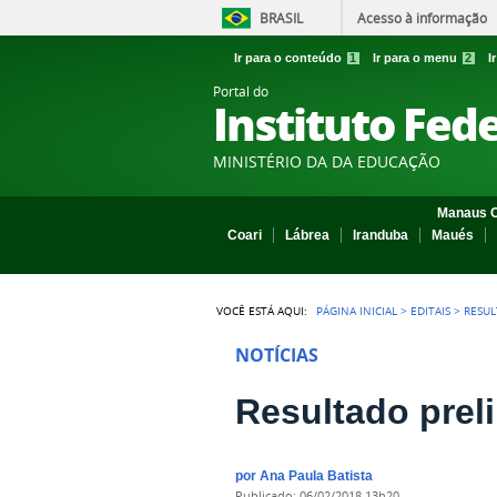
BRASIL
Acesso à informação
Ir para o conteúdo
1
Ir para o menu
2
I
Portal do
Instituto Fed
MINISTÉRIO DA DA EDUCAÇÃO
Manaus C
Coari
Lábrea
Iranduba
Maués
VOCÊ ESTÁ AQUI:
PÁGINA INICIAL
>
EDITAIS
>
RESUL
NOTÍCIAS
Resultado preli
por
Ana Paula Batista
publicado
:
06/02/2018 13h20