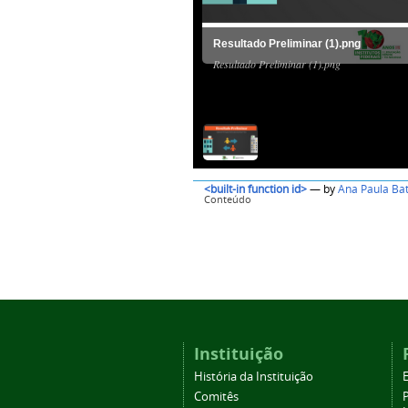
Resultado Preliminar (1).png
Resultado Preliminar (1).png
<built-in function id>
—
by
Ana Paula Bat
Conteúdo
Instituição
História da Instituição
Comitês