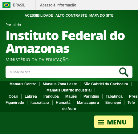
BRASIL
Acesso à informação
ACESSIBILIDADE
ALTO CONTRASTE
MAPA DO SITE
Portal do
Instituto Federal do
Amazonas
MINISTÉRIO DA DA EDUCAÇÃO
Search Site
Sea
Manaus Centro
Manaus Zona Leste
São Gabriel da Cachoeira
Manaus Distrito Industrial
Coari
Lábrea
Iranduba
Maués
Parintins
Tabatinga
Pres
Figueiredo
Itacoatiara
Humaitá
Manacapuru
Eirunepé
Tefé
do Acre