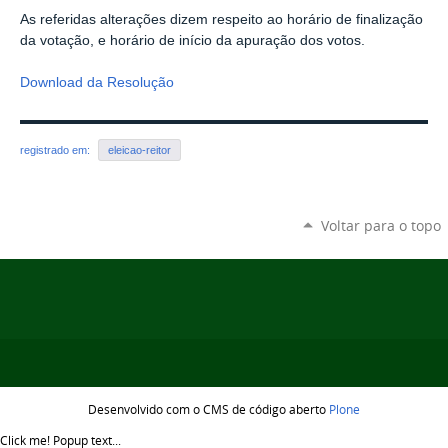
As referidas alterações dizem respeito ao horário de finalização
da votação
,
e horário de início da apuração dos votos.
Download da Resolução
registrado em:
eleicao-reitor
Voltar para o topo
Desenvolvido com o CMS de código aberto
Plone
Click me!
Popup text...