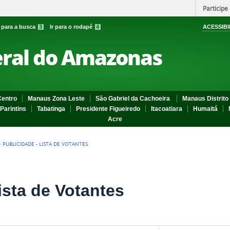
Participe
r para a busca
3
Ir para o rodapé
4
ACESSIBI
eral do Amazonas
entro
Manaus Zona Leste
São Gabriel da Cachoeira
Manaus Distrito 
Parintins
Tabatinga
Presidente Figueiredo
Itacoatiara
Humaitá
Acre
>
PUBLICIDADE - LISTA DE VOTANTES
ista de Votantes