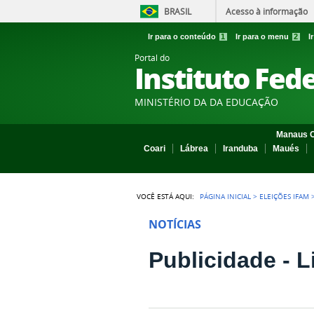
BRASIL
Acesso à informação
Ir para o conteúdo
1
Ir para o menu
2
I
Portal do
Instituto Fed
MINISTÉRIO DA DA EDUCAÇÃO
Manaus C
Coari
Lábrea
Iranduba
Maués
VOCÊ ESTÁ AQUI:
PÁGINA INICIAL
>
ELEIÇÕES IFAM
NOTÍCIAS
Publicidade - L