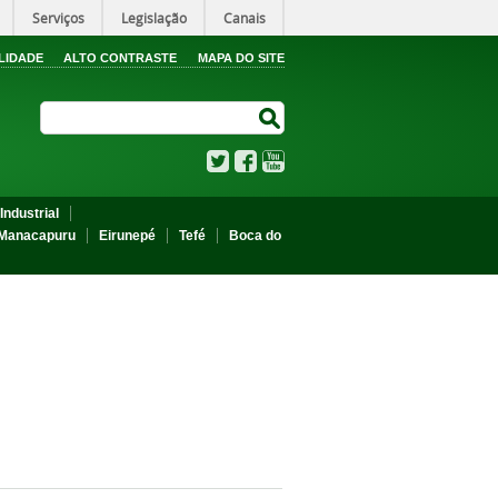
Serviços
Legislação
Canais
LIDADE
ALTO CONTRASTE
MAPA DO SITE
Search Site
Search Site
Twitter
Facebook
YouTube
Industrial
Manacapuru
Eirunepé
Tefé
Boca do