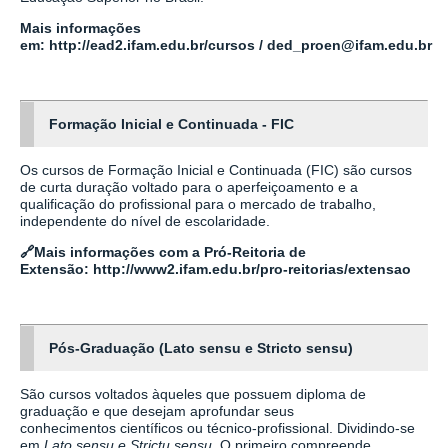
Mais informações
em:
http://ead2.ifam.edu.br/cursos
/
ded_proen@ifam.edu.br
Formação Inicial e Continuada - FIC
Os cursos de Formação Inicial e Continuada (FIC) são cursos
de curta duração voltado para o aperfeiçoamento e a
qualificação do profissional para o mercado de trabalho,
independente do nível de escolaridade.
🔗Mais informações com a Pró-Reitoria de
Extensão:
http://www2.ifam.edu.br/pro-reitorias/extensao
Pós-Graduação (Lato sensu e Stricto sensu)
São cursos voltados àqueles que possuem diploma de
graduação e que desejam aprofundar seus
conhecimentos científicos ou técnico-profissional. Dividindo-se
em
Lato sensu e Strictu sensu.
O primeiro compreende