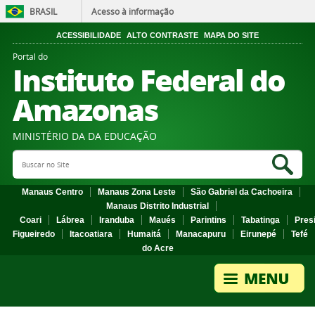
BRASIL
Acesso à informação
ACESSIBILIDADE
ALTO CONTRASTE
MAPA DO SITE
Portal do
Instituto Federal do
Amazonas
MINISTÉRIO DA DA EDUCAÇÃO
Search Site
Sea
Manaus Centro
Manaus Zona Leste
São Gabriel da Cachoeira
Manaus Distrito Industrial
Coari
Lábrea
Iranduba
Maués
Parintins
Tabatinga
Pres
Figueiredo
Itacoatiara
Humaitá
Manacapuru
Eirunepé
Tefé
do Acre