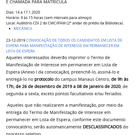
E CHAMADA PARA MATRÍCULA
Dias: 14 a 17.1.2020
Horário: 9 às 15 horas (sem intervalo para almoço)
Local: Auditório CDI 2 do CMC/IFAM (2º andar do prédio da Biblioteca).
MECÂNICA
23-12-2019
CONVOCAÇÃO DE TODOS OS CANDIDATOS EM LISTA DE
ESPERA PARA MANIFESTAÇÃO DE INTERESSE EM PERMANECER EM
LISTA DE ESPERA
Aqueles interessados deverão imprimir o Termo de
Manifestação de Interesse em permanecer em Lista de
Espera (Anexo I da convocação), preenchê-lo, assiná-lo e
entregá-lo no
protocolo
do campus Manaus Centro,
de 9h às
17h, de 26 de dezembro de 2019 a 08 de janeiro de 2020
, de
segunda a sexta, exceto pontos facultativos e/ou feriados.
Aqueles que não realizarem a manifestação, por meio da
entrega do Termo de Manifestação de Interesse em
permanecer em Lista de Espera, conforme este documento
convocatório, serão automaticamente
DESCLASSIFICADOS
do
processo seletivo.