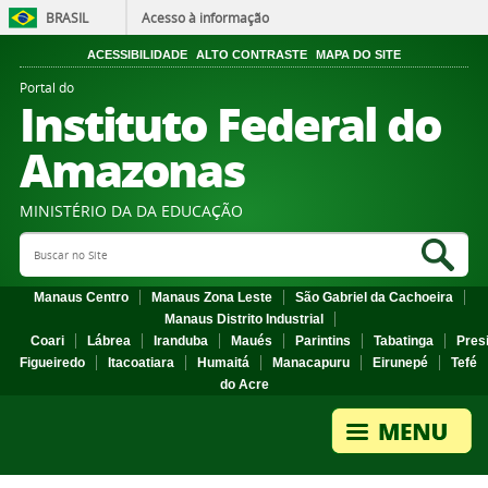
BRASIL
Acesso à informação
ACESSIBILIDADE
ALTO CONTRASTE
MAPA DO SITE
Portal do
Instituto Federal do
Amazonas
MINISTÉRIO DA DA EDUCAÇÃO
Search Site
Sea
Manaus Centro
Manaus Zona Leste
São Gabriel da Cachoeira
Manaus Distrito Industrial
Coari
Lábrea
Iranduba
Maués
Parintins
Tabatinga
Pres
Figueiredo
Itacoatiara
Humaitá
Manacapuru
Eirunepé
Tefé
do Acre