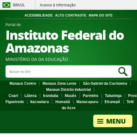
BRASIL
Acesso à informação
ACESSIBILIDADE
ALTO CONTRASTE
MAPA DO SITE
Portal do
Instituto Federal do
Amazonas
MINISTÉRIO DA DA EDUCAÇÃO
Search Site
Sea
Manaus Centro
Manaus Zona Leste
São Gabriel da Cachoeira
Manaus Distrito Industrial
Coari
Lábrea
Iranduba
Maués
Parintins
Tabatinga
Pres
Figueiredo
Itacoatiara
Humaitá
Manacapuru
Eirunepé
Tefé
do Acre