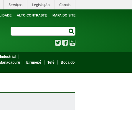
Serviços
Legislação
Canais
LIDADE
ALTO CONTRASTE
MAPA DO SITE
Search Site
Search Site
Twitter
Facebook
YouTube
Industrial
Manacapuru
Eirunepé
Tefé
Boca do