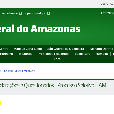
Participe
r para a busca
3
Ir para o rodapé
4
ACESSIBI
eral do Amazonas
entro
Manaus Zona Leste
São Gabriel da Cachoeira
Manaus Distrito 
Parintins
Tabatinga
Presidente Figueiredo
Itacoatiara
Humaitá
Acre
M
>
FORMULÁRIOS E TERMOS
larações e Questionários - Processo Seletivo IFAM
.