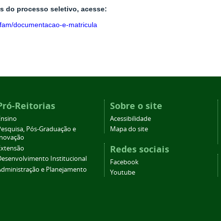
 do processo seletivo, acesse:
oifam/documentacao-e-matricula
Pró-Reitorias
Sobre o site
Ensino
Acessibilidade
Pesquisa, Pós-Graduação e
Mapa do site
Inovação
Redes sociais
Extensão
Desenvolvimento Institucional
Facebook
Administração e Planejamento
Youtube