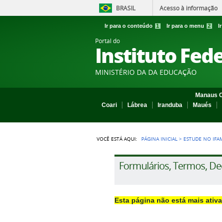
BRASIL
Acesso à informação
Ir para o conteúdo
1
Ir para o menu
2
I
Portal do
Instituto Fed
MINISTÉRIO DA DA EDUCAÇÃO
Manaus C
Coari
Lábrea
Iranduba
Maués
VOCÊ ESTÁ AQUI:
PÁGINA INICIAL
>
ESTUDE NO IFA
Formulários, Termos, Dec
Esta página não está mais ativa