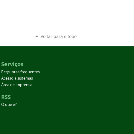
Voltar para o topo
Serviços
Perguntas frequentes
Acesso a sistemas
Área de imprensa
RSS
O que é?