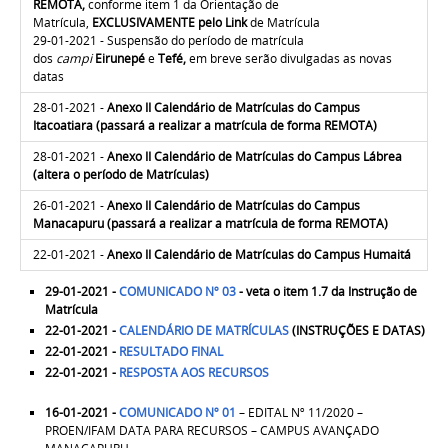
REMOTA,
conforme item 1 da Orientação de
Matrícula,
EXCLUSIVAMENTE pelo Link
de Matrícula
29-01-2021 - Suspensão do período de matrícula
dos
campi
Eirunepé
e
Tefé,
em breve serão divulgadas as novas
datas
28-01-2021 -
Anexo II Calendário de Matrículas do Campus
Itacoatiara (
passará a realizar a matrícula de
forma REMOTA
)
28-01-2021 -
Anexo II Calendário de Matrículas do Campus Lábrea
(
altera o período de Matrículas)
26-01-2021 -
Anexo II Calendário de Matrículas do Campus
Manacapuru
(passará a realizar a matrícula de
forma REMOTA)
22-01-2021 -
Anexo II Calendário de Matrículas do Campus Humaitá
29-01-2021 -
COMUNICADO Nº 03
- veta o item 1.7 da Instrução de
Matrícula
22-01-2021 -
CALENDÁRIO DE MATRÍCULAS
(INSTRUÇÕES E DATAS)
22-01-2021 -
RESULTADO FINAL
22-01-2021 -
RESPOSTA AOS RECURSOS
16-01-2021 -
COMUNICADO Nº 01
– EDITAL Nº 11/2020 –
PROEN/IFAM DATA PARA RECURSOS – CAMPUS AVANÇADO