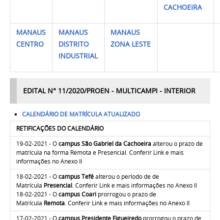
CACHOEIRA
MANAUS
MANAUS
MANAUS
CENTRO
DISTRITO
ZONA LESTE
INDUSTRIAL
EDITAL N° 11/2020/PROEN - MULTICAMPI - INTERIOR
CALENDÁRIO DE MATRÍCULA ATUALIZADO
RETIFICAÇÕES DO CALENDÁRIO
19-02-2021 -
O
campus São Gabriel da Cachoeira
alterou o prazo de
matrícula
na forma Remota e Presencial. Conferir Link e mais
informações no Anexo II
18-02-2021 -
O
campus Tefé
alterou o período de de
Matrícula
Presencial
. Conferir Link e mais informações no Anexo II
18-02-2021 -
O
campus Coari
prorrogou o prazo de
Matrícula
Remota
. Conferir Link e mais informações no Anexo II
17-02-2021 -
O
campus Presidente Figueiredo
prorrogou o prazo de