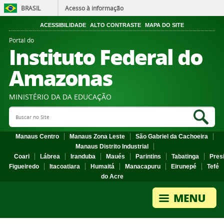
BRASIL
Acesso à informação
ACESSIBILIDADE
ALTO CONTRASTE
MAPA DO SITE
Portal do
Instituto Federal do
Amazonas
MINISTÉRIO DA DA EDUCAÇÃO
Search Site
Sea
Manaus Centro
Manaus Zona Leste
São Gabriel da Cachoeira
Manaus Distrito Industrial
Coari
Lábrea
Iranduba
Maués
Parintins
Tabatinga
Pres
Figueiredo
Itacoatiara
Humaitá
Manacapuru
Eirunepé
Tefé
do Acre