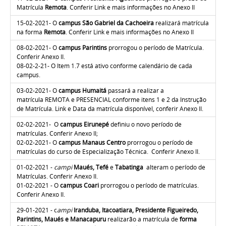
Matrícula
Remota
. Conferir Link e mais informações no Anexo II
15-02-2021-
O
campus São Gabriel da Cachoeira
realizará matrícula
na forma
Remota
. Conferir Link e mais informações no Anexo II
08-02-2021-
O
campus Parintins
prorrogou o período de Matrícula.
Conferir Anexo II.
08-02-2-21- O Item 1.7 está ativo conforme calendário de cada
campus.
03-02-2021-
O
campus Humaitá
passará a realizar a
matrícula REMOTA e PRESENCIAL conforme itens 1 e 2 da Instrução
de Matrícula. Link e Data da matrícula disponível, conferir Anexo II.
02-02-2021- O
campus Eirunepé
definiu o novo período de
matrículas. Conferir Anexo II;
02-02-2021- O
campus Manaus Centro
prorrogou o período de
matrículas do curso de Especialização Técnica. Conferir Anexo II.
01-02-2021 -
campi
Maués, Tefé
e
Tabatinga
alteram o período de
Matrículas. Conferir Anexo II.
01-02-2021 - O
campus Coari
prorrogou o período de matrículas.
Conferir Anexo II.
29-01-2021 - c
ampi
Iranduba, Itacoatiara, Presidente Figueiredo,
Parintins, Maués e Manacapuru
realizarão a matrícula de
forma