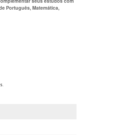
m complementar seus estudos com
 de Português, Matemática,
s.