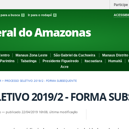
Participe
r para a busca
3
Ir para o rodapé
4
ACESSIBI
eral do Amazonas
entro
Manaus Zona Leste
São Gabriel da Cachoeira
Manaus Distrito 
Parintins
Tabatinga
Presidente Figueiredo
Itacoatiara
Humaitá
Acre
M
>
PROCESSO SELETIVO 2019/2 - FORMA SUBSEQUENTE
ETIVO 2019/2 - FORMA SU
s
—
publicado
22/04/2019 16h08,
última modificação