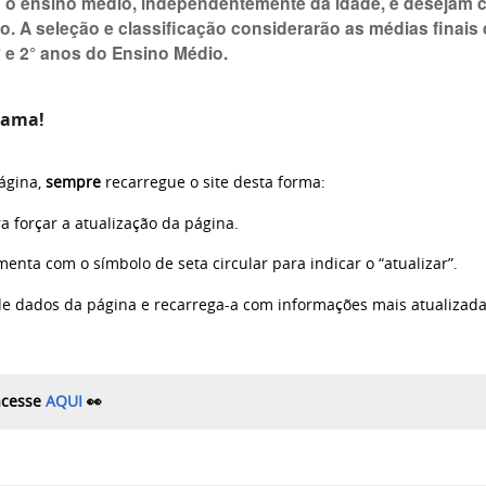
m o ensino médio, independentemente da idade, e deseja
o. A seleção e classificação considerarão as médias finais
° e 2° anos do Ensino Médio.
rama!
página,
sempre
recarregue o site desta forma:
a forçar a atualização da página.
menta com o símbolo de seta circular para indicar o “atualizar”.
e dados da página e recarrega-a com informações mais atualizada
acesse
AQUI
👀