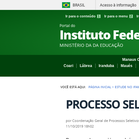
BRASIL
Acesso à informação
Ir para o conteúdo
1
Ir para o menu
2
I
Portal do
Instituto Fed
MINISTÉRIO DA DA EDUCAÇÃO
Manaus C
Coari
Lábrea
Iranduba
Maués
VOCÊ ESTÁ AQUI:
PÁGINA INICIAL
>
ESTUDE NO IFA
PROCESSO SEL
por
Coordenação Geral de Processos Seletivo
11/10/2019 18h02