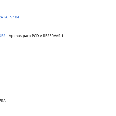
RATA N° 04
ÕES
-
Apenas para PCD e RESERVAS 1
ERA