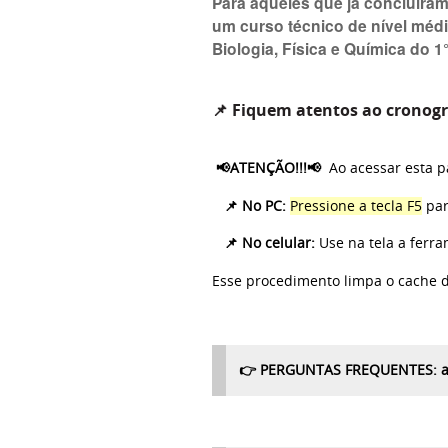
Para aqueles que já concluíra
um curso técnico de nível médi
Biologia, Física e Química do 1
📌
Fiquem atentos ao cronog
📢
ATENÇÃO!!!
📢
A
o acessar esta 
📌
No PC:
Pressione a tecla F5
par
📌
No celular:
Use na tela a ferra
Esse procedimento limpa o cache d
👉
PERGUNTAS FREQUENTES: 