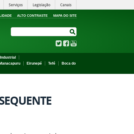
Serviços
Legislação
Canais
LIDADE
ALTO CONTRASTE
MAPA DO SITE
Search Site
Search Site
Twitter
Facebook
YouTube
Industrial
Manacapuru
Eirunepé
Tefé
Boca do
BSEQUENTE