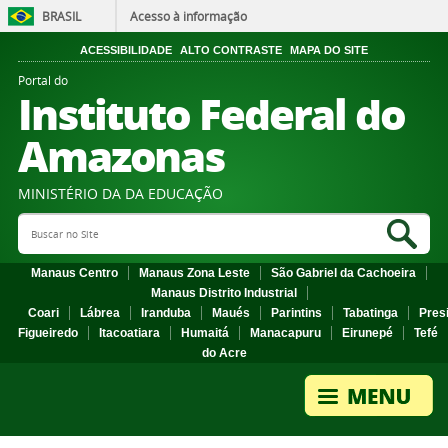
BRASIL
Acesso à informação
ACESSIBILIDADE
ALTO CONTRASTE
MAPA DO SITE
Portal do
Instituto Federal do
Amazonas
MINISTÉRIO DA DA EDUCAÇÃO
Search Site
Sea
Manaus Centro
Manaus Zona Leste
São Gabriel da Cachoeira
Manaus Distrito Industrial
Coari
Lábrea
Iranduba
Maués
Parintins
Tabatinga
Pres
Figueiredo
Itacoatiara
Humaitá
Manacapuru
Eirunepé
Tefé
do Acre