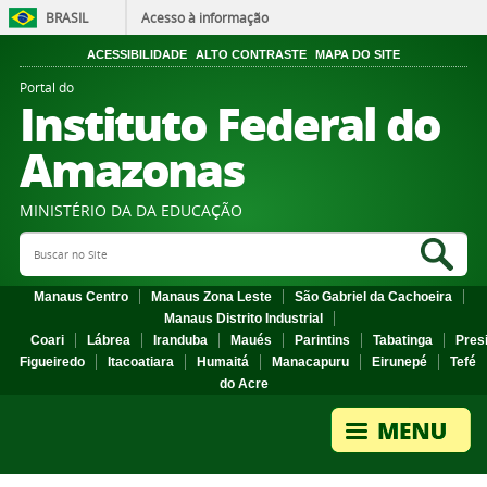
BRASIL
Acesso à informação
ACESSIBILIDADE
ALTO CONTRASTE
MAPA DO SITE
Portal do
Instituto Federal do
Amazonas
MINISTÉRIO DA DA EDUCAÇÃO
Search Site
Sea
Manaus Centro
Manaus Zona Leste
São Gabriel da Cachoeira
Manaus Distrito Industrial
Coari
Lábrea
Iranduba
Maués
Parintins
Tabatinga
Pres
Figueiredo
Itacoatiara
Humaitá
Manacapuru
Eirunepé
Tefé
do Acre