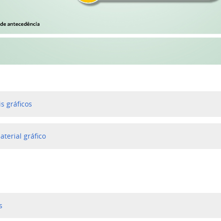
is gráficos
terial gráfico
s