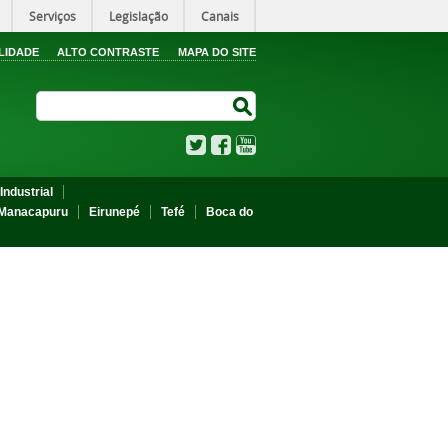
Serviços
Legislação
Canais
LIDADE
ALTO CONTRASTE
MAPA DO SITE
Search Site
Search Site
Twitter
Facebook
YouTube
Industrial
Manacapuru
Eirunepé
Tefé
Boca do