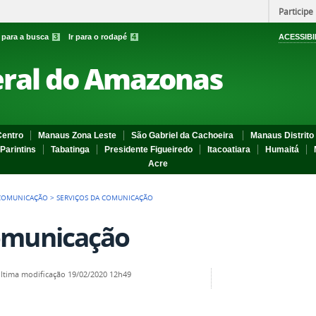
Participe
r para a busca
3
Ir para o rodapé
4
ACESSIBI
eral do Amazonas
entro
Manaus Zona Leste
São Gabriel da Cachoeira
Manaus Distrito 
Parintins
Tabatinga
Presidente Figueiredo
Itacoatiara
Humaitá
Acre
COMUNICAÇÃO
>
SERVIÇOS DA COMUNICAÇÃO
Comunicação
ltima modificação
19/02/2020 12h49