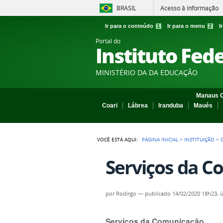
BRASIL
Acesso à informação
Ir para o conteúdo
1
Ir para o menu
2
I
Portal do
Instituto Fed
MINISTÉRIO DA DA EDUCAÇÃO
Manaus C
Coari
Lábrea
Iranduba
Maués
VOCÊ ESTÁ AQUI:
PÁGINA INICIAL
>
INSTITUIÇÃO
>
Serviços da 
por
Rodirgo
—
publicado
14/02/2020 18h23,
ú
Serviços da Comunicação