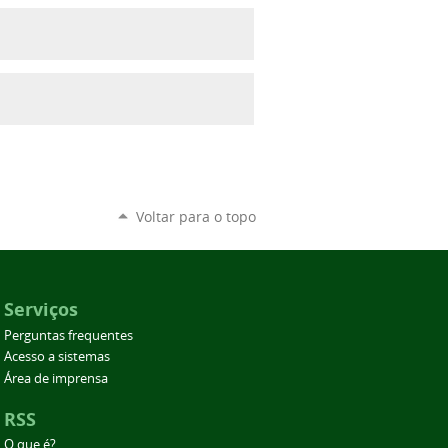
Voltar para o topo
Serviços
Perguntas frequentes
Acesso a sistemas
Área de imprensa
RSS
O que é?