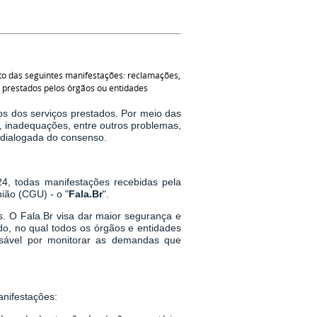
nto das seguintes manifestações: reclamações,
os, prestados pelos órgãos ou entidades
os dos serviços prestados. Por meio das
s, inadequações, entre outros problemas,
a dialogada do consenso.
, todas manifestações recebidas pela
ião (CGU) - o "
Fala.Br
".
. O Fala.Br visa dar maior segurança e
o, no qual todos os órgãos e entidades
nsável por monitorar as demandas que
anifestações: