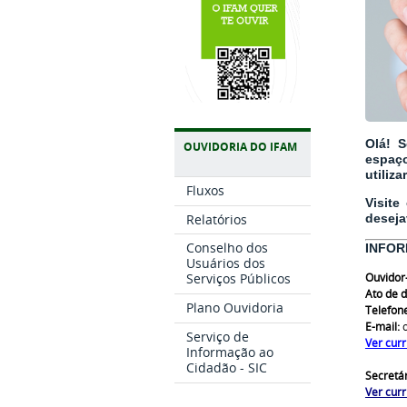
Olá! S
OUVIDORIA DO IFAM
espaç
utiliz
Fluxos
Visite
Relatórios
deseja
Conselho dos
INFOR
Usuários dos
Ouvidor
Serviços Públicos
Ato de 
Plano Ouvidoria
Telefon
E-mail:
o
Serviço de
Ver curr
Informação ao
Cidadão - SIC
Secretá
Ver curr