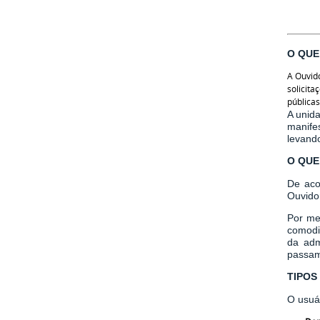
O QUE
A Ouvido
solicita
públicas
A unid
manifes
levando
O QUE
De aco
Ouvido
Por me
comodi
da adm
passam
TIPOS
O usuá