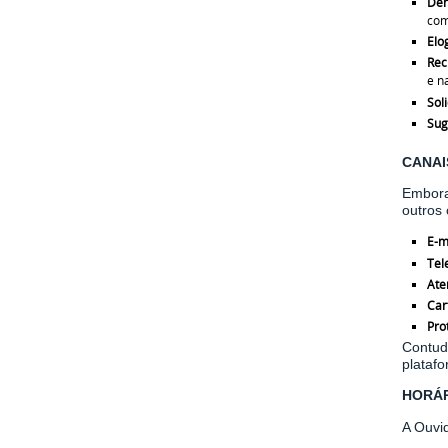
De
com
Elo
Rec
e n
Soli
Sug
CANAI
Embora 
outros
E-m
Tel
Ate
Car
Pro
Contud
platafo
HORÁR
A Ouvi