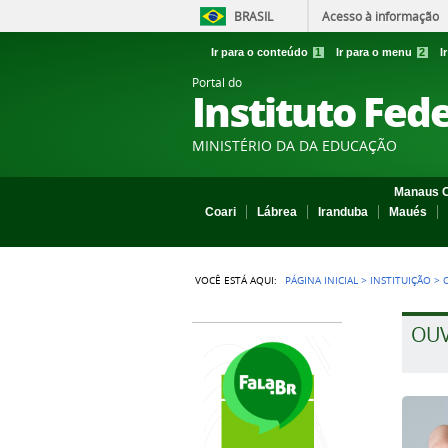
BRASIL
Acesso à informação
Ir para o conteúdo
1
Ir para o menu
2
I
Portal do
Instituto Fed
MINISTÉRIO DA DA EDUCAÇÃO
Manaus C
Coari
Lábrea
Iranduba
Maués
VOCÊ ESTÁ AQUI:
PÁGINA INICIAL
>
INSTITUIÇÃO
>
OUV