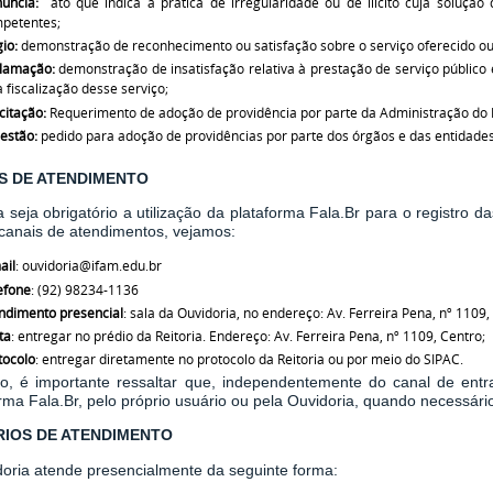
núncia:
ato que indica a prática de irregularidade ou de ilícito cuja soluç
petentes;
gio:
demonstração de reconhecimento ou satisfação sobre o serviço oferecido ou
lamação:
demonstração de insatisfação relativa à prestação de serviço público
a fiscalização desse serviço;
citação:
Requerimento de adoção de providência por parte da Administração do 
estão:
pedido para adoção de providências por parte dos órgãos e das entidades
S DE ATENDIMENTO
seja obrigatório a utilização da plataforma Fala.Br para o registro 
 canais de atendimentos, vejamos:
ail
: ouvidoria@ifam.edu.br
efone
: (92) 98234-1136
ndimento presencial
: sala da Ouvidoria, no endereço: Av. Ferreira Pena, nº 1109,
ta
: entregar no prédio da Reitoria. Endereço:
Av. Ferreira Pena, nº 1109, Centro;
tocolo
: entregar diretamente no protocolo da Reitoria ou por meio do SIPAC.
o, é importante ressaltar que, independentemente do canal de entr
rma Fala.Br, pelo próprio usuário ou pela Ouvidoria, quando necessári
IOS DE ATENDIMENTO
doria atende presencialmente da seguinte forma: