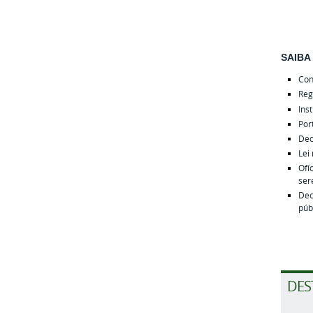
SAIBA
Cons
Reg
Ins
Por
Dec
Lei
Ofí
ser
Dec
púb
DES