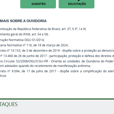
 MAIS SOBRE A OUVIDORIA
tituição da República Federativa do Brasil, art. 37, § 3º, I e III;
imento geral do IFAM, art. 54 a 58;
trução Normativa OGU 01/2014
;
taria Normativa nº 116, de 18 de março de 2024;
reto nº 10.153, de 3 de dezembro de 2019 - dispõe sobre a proteção ao denunci
 nº 13.460 de 26 de junho de 2017 - participação, proteção e defesa dos direitos 
cio Circular 52/2008/OGU/CGU-PR - Orienta as unidades de Ouvidoria do Poder
em adotados quando do recebimento de manifestação anônima;
reto nº 9.094, de 17 de julho de 2017 - dispõe sobre a simplificação do ate
licos
TAQUES