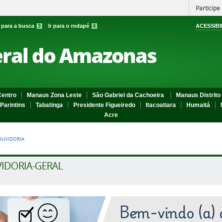
Participe
r para a busca
3
Ir para o rodapé
4
ACESSIBI
eral do Amazonas
entro
Manaus Zona Leste
São Gabriel da Cachoeira
Manaus Distrito 
Parintins
Tabatinga
Presidente Figueiredo
Itacoatiara
Humaitá
Acre
OUVIDORIA
IDORIA-GERAL