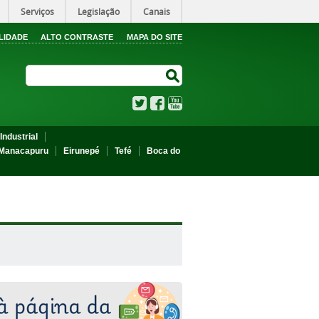
Serviços
Legislação
Canais
LIDADE
ALTO CONTRASTE
MAPA DO SITE
Search Site
Search Site
Twitter
Facebook
YouTube
Industrial
Manacapuru
Eirunepé
Tefé
Boca do