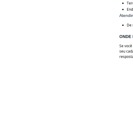
Ter
End
Atendim
De 
ONDE 
Se você 
seu cad
resposta