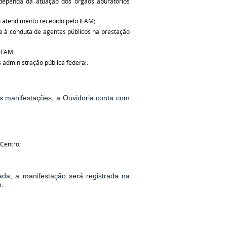
ão dependa da atuação dos órgãos apuratórios
 atendimento recebido pelo IFAM;
 e à conduta de agentes públicos na prestação
IFAM.
 administração pública federal.
das manifestações, a Ouvidoria conta com
 Centro;
ada, a manifestação será registrada na
o.