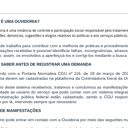
 É UMA OUVIDORIA?
ria é uma instância de controle e participação social responsável pelo tratame
ções, denúncias, sugestões e elogios relativos às políticas e aos serviços públic
.
ade trabalha para contribuir com a melhoria de práticas e procediment
tações recebidas é possível identificar falhas, incongruências, atraso
, assim, os envolvidos a aperfeiçoá-los e corrigi-los mediante a busc
 SABER ANTES DE REGISTRAR UMA DEMANDA
rdo com a Portaria Normativa CGU nº 116, de 18 de março de 2024
ria devem ser cadastradas na plataforma da Controladoria Geral da Un
io deste sistema recebemos, tratamos e concluímos as manifestações
dade ao usuário do serviço que pode contar com um sistema integrad
inistração pública federal estão cadastrado, sendo a CGU respo
 por lá, intervindo sempre que necessário.
 DE MANIFESTAÇÕES
rio pode entrar em contato com a Ouvidoria por meio das seguintes m