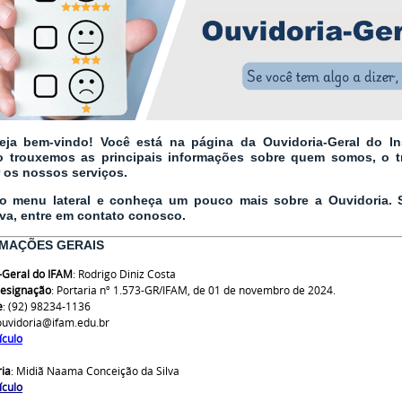
eja bem-vindo! Você está na página da Ouvidoria-Geral do In
o trouxemos as principais informações sobre quem somos, o 
ar os nossos serviços.
 o menu lateral e conheça um pouco mais sobre a Ouvidoria.
va, entre em contato conosco.
MAÇÕES GERAIS
-Geral do IFAM
: Rodrigo Diniz Costa
designação
: Portaria nº
1.573-GR/IFAM, de 01 de novembro de 2024.
e
: (92) 98234-1136
uvidoria@ifam.edu.br
ículo
ria
: Midiã Naama Conceição da Silva
ículo