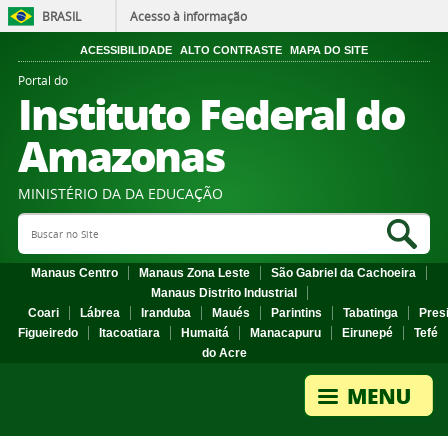
BRASIL
Acesso à informação
ACESSIBILIDADE
ALTO CONTRASTE
MAPA DO SITE
Portal do
Instituto Federal do
Amazonas
MINISTÉRIO DA DA EDUCAÇÃO
Search Site
Sea
Manaus Centro
Manaus Zona Leste
São Gabriel da Cachoeira
Manaus Distrito Industrial
Coari
Lábrea
Iranduba
Maués
Parintins
Tabatinga
Pres
Figueiredo
Itacoatiara
Humaitá
Manacapuru
Eirunepé
Tefé
do Acre