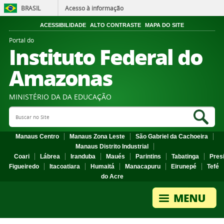
BRASIL
Acesso à informação
ACESSIBILIDADE
ALTO CONTRASTE
MAPA DO SITE
Portal do
Instituto Federal do
Amazonas
MINISTÉRIO DA DA EDUCAÇÃO
Search Site
Sea
Manaus Centro
Manaus Zona Leste
São Gabriel da Cachoeira
Manaus Distrito Industrial
Coari
Lábrea
Iranduba
Maués
Parintins
Tabatinga
Pres
Figueiredo
Itacoatiara
Humaitá
Manacapuru
Eirunepé
Tefé
do Acre